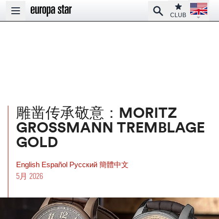
Open la
Club
Search
Open main menu
CLUB
雕凿传承敬意：MORITZ
GROSSMANN TREMBLAGE
GOLD
English
Español
Pусский
簡體中文
5月 2026