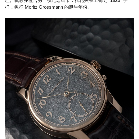
理。机芯亦蕴含另一项纪念细节：摆轮夹板上镌刻 "1826" 字
样，象征 Moritz Grossmann 的诞生年份。