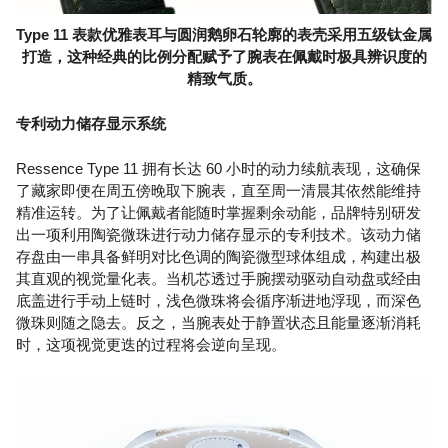
Type 11 表款优雅表耳与圆润鹅卵石轮廓的表壳采用五级钛金属
打造，这种经典的比例分配赋予了腕表在佩戴时极具辨识度的
精致气质。
专利动力储存显示系统
Ressence Type 11 拥有长达 60 小时的动力续航表现，这确保
了藏家即便在周五傍晚取下腕表，直至周一清晨其依然能维持
精准运转。为了让佩戴者能随时掌握剩余动能，品牌特别研发
出一项利用陶瓷微珠进行动力储存显示的专利技术。该动力储
存盘由一串具备鲜明对比色调的陶瓷微型球体组成，构建出极
其直观的视觉量化表。当机芯透过手腕摆动驱动自动盘或经由
底盖进行手动上链时，浅色微珠将会循序渐进地浮现，而深色
微珠则随之隐去。反之，当腕表处于静置状态且能量逐渐消耗
时，这项视觉更迭的过程将会逆向呈现。