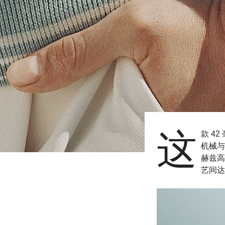
这
款 4
机械与
赫兹高
艺间达