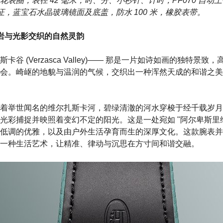
表圈，表径 42 毫米，时、分、小秒针、计时，PF070 自动
 认证，蓝宝石水晶玻璃镜面及底盖，防水 100 米，橡胶表带。
：矿岩与光影交织的自然灵韵
谷 (Verzasca Valley)—— 那是一片如诗如画的独特景
会。崎岖的地貌与温润的气候，交织出一种浑然天成的和谐之美
着举世闻名的维尔扎斯卡河，碧绿清澈的河水穿梭于经千载岁月
光彩捕捉并映照着变幻不定的阳光。这是一处宛如 "阿尔卑斯里维
低调的优雅，以及由户外生活孕育而生的深厚文化。这款腕表并
一种生活艺术，让精准、律动与沉思在方寸间和谐交融。