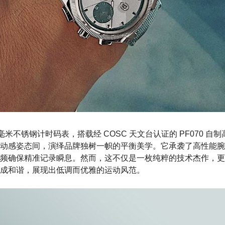
2 毫米不锈钢计时码表，搭载经 COSC 天文台认证的 PF070 
动感姿态间，演绎品牌独树一帜的平衡美学。它承袭了高性能腕
频确保精准记录瞬息。然而，这不仅是一枚纯粹的技术杰作，更
成和谐，展现出低调而优雅的运动风范。