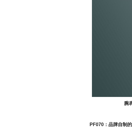
腕表
PF070：品牌自制