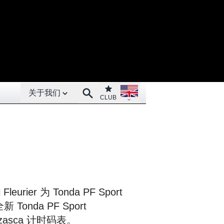
Open About menu
Open language menu
Club
Search
关于我们
CLUB
eurier 为 Tonda PF Sport
onda PF Sport
Verzasca 计时码表。