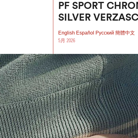
PF SPORT CHR
SILVER VERZAS
English
Español
Pусский
簡體中文
5月 2026