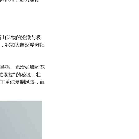
上链机芯，动力储存
致，高山矿物的澄澈与极
，宛如大自然精雕细
磨砺、光滑如镜的花
埃拉" 的秘境：壮
非单纯复制风景，而