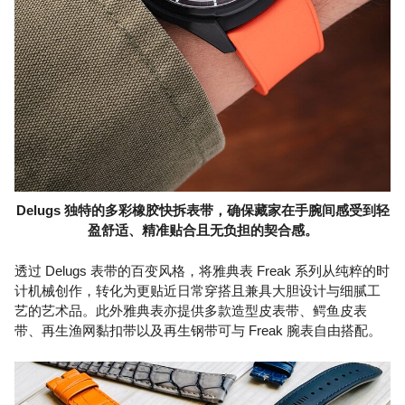
Delugs 独特的多彩橡胶快拆表带，确保藏家在手腕间感受到轻
盈舒适、精准贴合且无负担的契合感。
透过 Delugs 表带的百变风格，将雅典表 Freak 系列从纯粹的时
计机械创作，转化为更贴近日常穿搭且兼具大胆设计与细腻工
艺的艺术品。此外雅典表亦提供多款造型皮表带、鳄鱼皮表
带、再生渔网黏扣带以及再生钢带可与 Freak 腕表自由搭配。