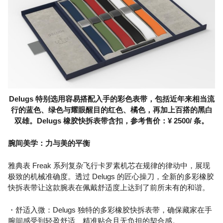
Delugs 特别选用容易搭配入手的彩色表带，包括近年来相当流
行的蓝色、绿色与耀眼醒目的红色、橘色，再加上百搭的黑白
双雄。Delugs 橡胶快拆表带含扣，参考售价：¥ 2500/ 条。
腕间美学：力与美的平衡
雅典表 Freak 系列复杂飞行卡罗素机芯在规律的律动中，展现
极致的机械准确度。透过 Delugs 的匠心操刀，全新的多彩橡胶
快拆表带让这款腕表在佩戴舒适度上达到了前所未有的和谐。
・舒适入微：Delugs 独特的多彩橡胶快拆表带，确保藏家在手
腕间感受到轻盈舒适、精准贴合且无负担的契合感。