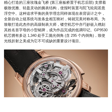
精心打造的三座玫瑰金飞桥 (第三座板桥置于机芯后部) 支撑着
极致优雅、轻盈灵动的腕表结构，使报时装置与陀飞轮宛若悬
浮空中。这种追求平衡的美学理念同样体现在表背设计之中，
全新自动上链系统与发条盒相互映衬，铸就完美对称布局。为
致敬打造此杰作的高级制表大师，镂空机芯中亦巧妙嵌入镌刻
其姓名首字母的小型铭牌，成为作品完成的低调印记。GP9530
机芯拥有多达 1,340 处手工抛光倒角 (含 295 个内倒角)，致使
光线折射之美成为它不可或缺的重要设计项目。