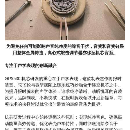
为避免任何可能影响声音纯净度的噪音干扰，音簧和音簧钉采
用整体金属铸造，离心式敲击调节器亦移至机芯背面。
专注于声学表现的创新融合
GP9530 机芯研发的重心在于声学表现，这款制表杰作将报时
装置、陀飞轮与微型摆陀上链系统巧妙融合于镂空机芯之中。
为提升报时腕表的声学体验，追求纯净清晰、动听悦耳的音质
效果，品牌制表厂不断突破，在报时腕表领域开启新篇章。每
项技术的抉择皆以优化报时装置的最终音质为目标。
机芯研发过程中亦始终遵循这些原则：实现纯净音色、确保振
动能量高效传递、优化表壳声学特性，同时彻底消除杂音干
扰。腕表主夹板与桥板均采用钛金属打造，这种轻盈坚韧的材