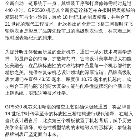
全新自动上链系统于一身，其组装工序和打磨修饰需耗时超过
440 小时。GP9530 机芯以全新姿态诠释芝柏在报时腕表领域的
精湛技艺与专业造诣，秉承 18 世纪末的制表精髓，并融合了
21 世纪的现代工程技术。此次推出的全新三飞桥三问报时陀飞
轮腕表更是彰显了品牌先锋前卫的高级制表理念，标志着三问
报时腕表新纪元的到来。
为提升听觉体验而研发的全新机芯，通过一系列技术与美学选
择，彰显声音的纯净、扩散与共鸣。它将设计美学与强大功能
完美融合，在品牌标志性的对称结构中凸显每一个机芯部件的
精妙之美。凭借在复杂机芯设计领域的深厚造诣，品牌高级制
表大师们在直径 43.55 毫米、厚度仅 10.75 毫米的机芯内，成
功融合三问与陀飞轮两大复杂功能与配备微型摆陀的全新自动
上链系统，实现这项技术壮举。
GP9530 机芯采用精湛的镂空工艺以确保极致通透，将品牌自
19 世纪中叶传承至今的标志性三桥结构进行现代诠释。在融入
当代设计语言后，此次第三个桥板被置于机芯背后，赋予历史
美学全新演绎。标志性桥型结构的末端缀以箭形标识，象征着
品牌制表厂坚定面向未来。