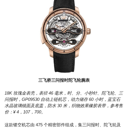
三飞桥三问报时陀飞轮腕表
18K 玫瑰金表壳，表径 46 毫米，时、分、小秒针、陀飞轮、三
问报时，GP09530 自动上链机芯，动力储存 60 小时，蓝宝石
水晶玻璃镜面及底盖，防水 30 米，织物效果橡胶表带，参考售
价：¥ 4，107，700。
这款镂空机芯由 475 个精密部件组成，集三问报时、陀飞轮及