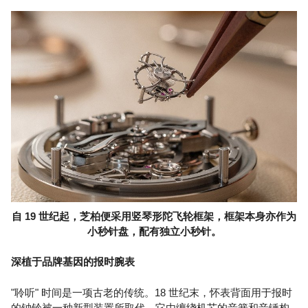
自 19 世纪起，芝柏便采用竖琴形陀飞轮框架，框架本身亦作为
小秒针盘，配有独立小秒针。
深植于品牌基因的报时腕表
"聆听" 时间是一项古老的传统。18 世纪末，怀表背面用于报时
的钟铃被一种新型装置所取代，它由缠绕机芯的音簧和音锤构