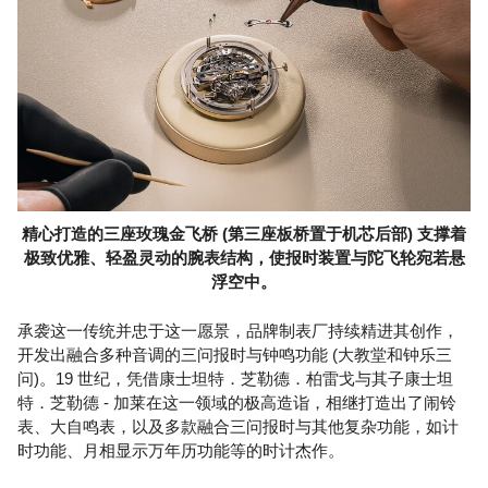
精心打造的三座玫瑰金飞桥 (第三座板桥置于机芯后部) 支撑着
极致优雅、轻盈灵动的腕表结构，使报时装置与陀飞轮宛若悬
浮空中。
承袭这一传统并忠于这一愿景，品牌制表厂持续精进其创作，
开发出融合多种音调的三问报时与钟鸣功能 (大教堂和钟乐三
问)。19 世纪，凭借康士坦特．芝勒德．柏雷戈与其子康士坦
特．芝勒德 - 加莱在这一领域的极高造诣，相继打造出了闹铃
表、大自鸣表，以及多款融合三问报时与其他复杂功能，如计
时功能、月相显示万年历功能等的时计杰作。