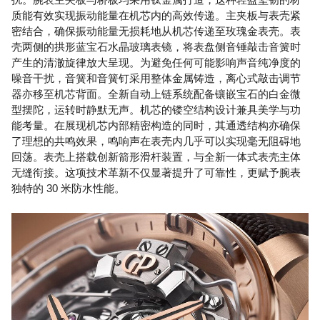
质能有效实现振动能量在机芯内的高效传递。主夹板与表壳紧
密结合，确保振动能量无损耗地从机芯传递至玫瑰金表壳。表
壳两侧的拱形蓝宝石水晶玻璃表镜，将表盘侧音锤敲击音簧时
产生的清澈旋律放大呈现。为避免任何可能影响声音纯净度的
噪音干扰，音簧和音簧钉采用整体金属铸造，离心式敲击调节
器亦移至机芯背面。全新自动上链系统配备镶嵌宝石的白金微
型摆陀，运转时静默无声。机芯的镂空结构设计兼具美学与功
能考量。在展现机芯内部精密构造的同时，其通透结构亦确保
了理想的共鸣效果，鸣响声在表壳内几乎可以实现毫无阻碍地
回荡。表壳上搭载创新箭形滑杆装置，与全新一体式表壳主体
无缝衔接。这项技术革新不仅显著提升了可靠性，更赋予腕表
独特的 30 米防水性能。