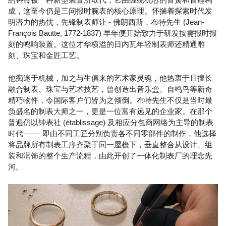
成，这至今仍是三问报时腕表的核心原理。怀揣着探索时代发
明潜力的热忱，先锋制表师让 - 佛朗西斯．布特先生 (Jean-
François Bautte, 1772-1837) 早年便开始致力于研发按需报时报
刻的鸣响装置。这位才华横溢的日内瓦年轻制表师还精通雕
刻、珠宝和金匠工艺。
他痴迷于机械，加之与生俱来的艺术家灵魂，他热衷于且擅长
融合制表、珠宝与艺术技艺，曾创造出音乐盒、自鸣鸟等新奇
精巧物件，令国际客户们皆为之倾倒。布特先生不仅是当时最
负盛名的制表大师之一，更是一位富有远见的企业家。在那个
普遍仍以钟表社 (établissage) 及相应分包商网络为主导的制表
时代 —— 即由不同工匠分别负责各不同零部件的制作，他选择
将品牌所有制表工序齐聚于同一屋檐下，垂直整合从设计、组
装和润饰的整个生产流程，由此开创了一体化制表厂的理念先
河。