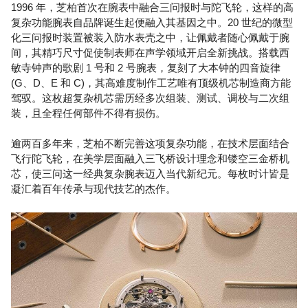
1996 年，芝柏首次在腕表中融合三问报时与陀飞轮，这样的高
复杂功能腕表自品牌诞生起便融入其基因之中。20 世纪的微型
化三问报时装置被装入防水表壳之中，让佩戴者随心佩戴于腕
间，其精巧尺寸促使制表师在声学领域开启全新挑战。搭载西
敏寺钟声的歌剧 1 号和 2 号腕表，复刻了大本钟的四音旋律
(G、D、E 和 C)，其高难度制作工艺唯有顶级机芯制造商方能
驾驭。这枚超复杂机芯需历经多次组装、测试、调校与二次组
装，且全程任何部件不得有损伤。
逾两百多年来，芝柏不断完善这项复杂功能，在技术层面结合
飞行陀飞轮，在美学层面融入三飞桥设计理念和镂空三金桥机
芯，使三问这一经典复杂腕表迈入当代新纪元。每枚时计皆是
凝汇着百年传承与现代技艺的杰作。