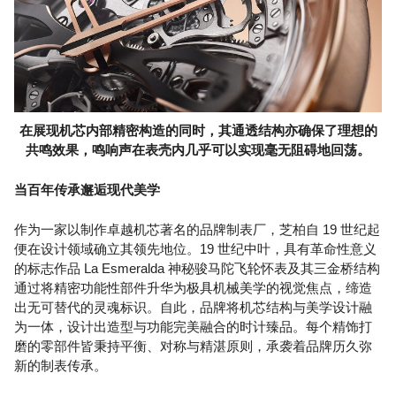
在展现机芯内部精密构造的同时，其通透结构亦确保了理想的
共鸣效果，鸣响声在表壳内几乎可以实现毫无阻碍地回荡。
当百年传承邂逅现代美学
作为一家以制作卓越机芯著名的品牌制表厂，芝柏自 19 世纪起
便在设计领域确立其领先地位。19 世纪中叶，具有革命性意义
的标志作品 La Esmeralda 神秘骏马陀飞轮怀表及其三金桥结构
通过将精密功能性部件升华为极具机械美学的视觉焦点，缔造
出无可替代的灵魂标识。自此，品牌将机芯结构与美学设计融
为一体，设计出造型与功能完美融合的时计臻品。每个精饰打
磨的零部件皆秉持平衡、对称与精湛原则，承袭着品牌历久弥
新的制表传承。