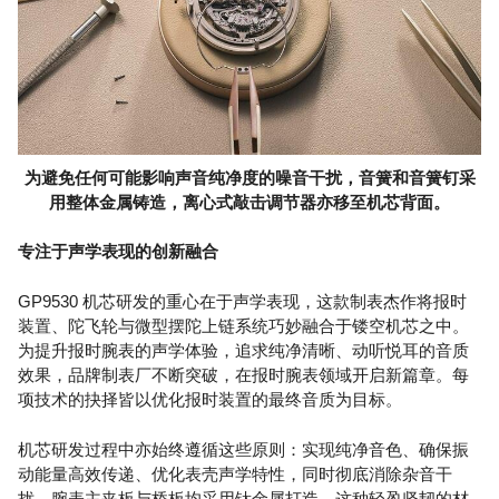
为避免任何可能影响声音纯净度的噪音干扰，音簧和音簧钉采
用整体金属铸造，离心式敲击调节器亦移至机芯背面。
专注于声学表现的创新融合
GP9530 机芯研发的重心在于声学表现，这款制表杰作将报时
装置、陀飞轮与微型摆陀上链系统巧妙融合于镂空机芯之中。
为提升报时腕表的声学体验，追求纯净清晰、动听悦耳的音质
效果，品牌制表厂不断突破，在报时腕表领域开启新篇章。每
项技术的抉择皆以优化报时装置的最终音质为目标。
机芯研发过程中亦始终遵循这些原则：实现纯净音色、确保振
动能量高效传递、优化表壳声学特性，同时彻底消除杂音干
扰。腕表主夹板与桥板均采用钛金属打造，这种轻盈坚韧的材