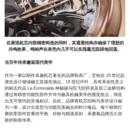
在展现机芯内部精密构造的同时，其通透结构亦确保了理想的
共鸣效果，鸣响声在表壳内几乎可以实现毫无阻碍地回荡。
当百年传承邂逅现代美学
作为一家以制作卓越机芯著名的品牌制表厂，芝柏自 19 世纪起
便在设计领域确立其领先地位。19 世纪中叶，具有革命性意义
的标志作品 La Esmeralda 神秘骏马陀飞轮怀表及其三金桥结构
通过将精密功能性部件升华为极具机械美学的视觉焦点，缔造
出无可替代的灵魂标识。自此，品牌将机芯结构与美学设计融
为一体，设计出造型与功能完美融合的时计臻品。每个精饰打
磨的零部件皆秉持平衡、对称与精湛原则，承袭着品牌历久弥
新的制表传承。