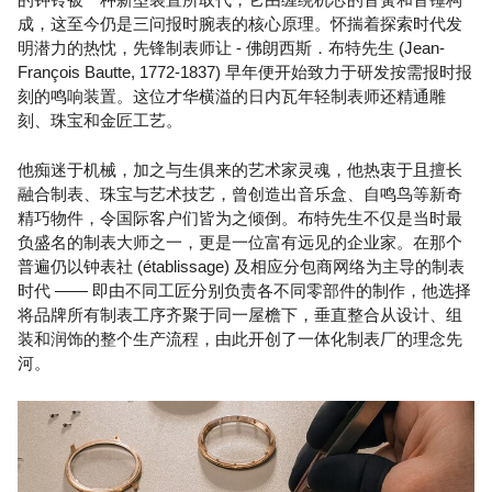
成，这至今仍是三问报时腕表的核心原理。怀揣着探索时代发
明潜力的热忱，先锋制表师让 - 佛朗西斯．布特先生 (Jean-
François Bautte, 1772-1837) 早年便开始致力于研发按需报时报
刻的鸣响装置。这位才华横溢的日内瓦年轻制表师还精通雕
刻、珠宝和金匠工艺。
他痴迷于机械，加之与生俱来的艺术家灵魂，他热衷于且擅长
融合制表、珠宝与艺术技艺，曾创造出音乐盒、自鸣鸟等新奇
精巧物件，令国际客户们皆为之倾倒。布特先生不仅是当时最
负盛名的制表大师之一，更是一位富有远见的企业家。在那个
普遍仍以钟表社 (établissage) 及相应分包商网络为主导的制表
时代 —— 即由不同工匠分别负责各不同零部件的制作，他选择
将品牌所有制表工序齐聚于同一屋檐下，垂直整合从设计、组
装和润饰的整个生产流程，由此开创了一体化制表厂的理念先
河。