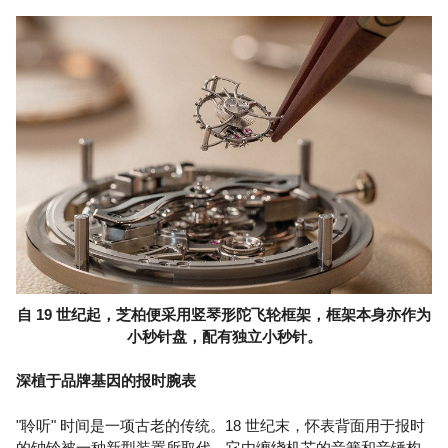
自 19 世纪起，芝柏便采用竖琴形陀飞轮框架，框架本身亦作为
小秒针盘，配有独立小秒针。
深植于品牌基因的报时腕表
"聆听" 时间是一项古老的传统。18 世纪末，怀表背面用于报时
的钟铃被一种新型装置所取代，它由缠绕机芯的音簧和音锤构