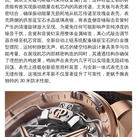
质能有效实现振动能量在机芯内的高效传递。主夹板与表壳紧
密结合，确保振动能量无损耗地从机芯传递至玫瑰金表壳。表
壳两侧的拱形蓝宝石水晶玻璃表镜，将表盘侧音锤敲击音簧时
产生的清澈旋律放大呈现。为避免任何可能影响声音纯净度的
噪音干扰，音簧和音簧钉采用整体金属铸造，离心式敲击调节
器亦移至机芯背面。全新自动上链系统配备镶嵌宝石的白金微
型摆陀，运转时静默无声。机芯的镂空结构设计兼具美学与功
能考量。在展现机芯内部精密构造的同时，其通透结构亦确保
了理想的共鸣效果，鸣响声在表壳内几乎可以实现毫无阻碍地
回荡。表壳上搭载创新箭形滑杆装置，与全新一体式表壳主体
无缝衔接。这项技术革新不仅显著提升了可靠性，更赋予腕表
独特的 30 米防水性能。