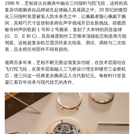
1996 年，芝柏首次在腕表中融合三问报时与陀飞轮，这样的高
复杂功能腕表自品牌诞生起便融入其基因之中。20 世纪的微型
化三问报时装置被装入防水表壳之中，让佩戴者随心佩戴于腕
间，其精巧尺寸促使制表师在声学领域开启全新挑战。搭载西
敏寺钟声的歌剧 1 号和 2 号腕表，复刻了大本钟的四音旋律
(G、D、E 和 C)，其高难度制作工艺唯有顶级机芯制造商方能
驾驭。这枚超复杂机芯需历经多次组装、测试、调校与二次组
装，且全程任何部件不得有损伤。
逾两百多年来，芝柏不断完善这项复杂功能，在技术层面结合
飞行陀飞轮，在美学层面融入三飞桥设计理念和镂空三金桥机
芯，使三问这一经典复杂腕表迈入当代新纪元。每枚时计皆是
凝汇着百年传承与现代技艺的杰作。