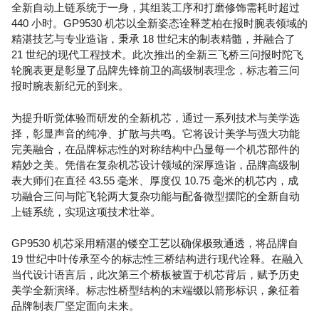
全新自动上链系统于一身，其组装工序和打磨修饰需耗时超过
440 小时。GP9530 机芯以全新姿态诠释芝柏在报时腕表领域的
精湛技艺与专业造诣，秉承 18 世纪末的制表精髓，并融合了
21 世纪的现代工程技术。此次推出的全新三飞桥三问报时陀飞
轮腕表更是彰显了品牌先锋前卫的高级制表理念，标志着三问
报时腕表新纪元的到来。
为提升听觉体验而研发的全新机芯，通过一系列技术与美学选
择，彰显声音的纯净、扩散与共鸣。它将设计美学与强大功能
完美融合，在品牌标志性的对称结构中凸显每一个机芯部件的
精妙之美。凭借在复杂机芯设计领域的深厚造诣，品牌高级制
表大师们在直径 43.55 毫米、厚度仅 10.75 毫米的机芯内，成
功融合三问与陀飞轮两大复杂功能与配备微型摆陀的全新自动
上链系统，实现这项技术壮举。
GP9530 机芯采用精湛的镂空工艺以确保极致通透，将品牌自
19 世纪中叶传承至今的标志性三桥结构进行现代诠释。在融入
当代设计语言后，此次第三个桥板被置于机芯背后，赋予历史
美学全新演绎。标志性桥型结构的末端缀以箭形标识，象征着
品牌制表厂坚定面向未来。