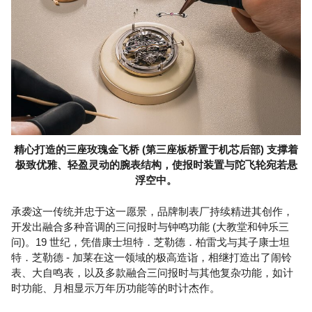
精心打造的三座玫瑰金飞桥 (第三座板桥置于机芯后部) 支撑着
极致优雅、轻盈灵动的腕表结构，使报时装置与陀飞轮宛若悬
浮空中。
承袭这一传统并忠于这一愿景，品牌制表厂持续精进其创作，
开发出融合多种音调的三问报时与钟鸣功能 (大教堂和钟乐三
问)。19 世纪，凭借康士坦特．芝勒德．柏雷戈与其子康士坦
特．芝勒德 - 加莱在这一领域的极高造诣，相继打造出了闹铃
表、大自鸣表，以及多款融合三问报时与其他复杂功能，如计
时功能、月相显示万年历功能等的时计杰作。