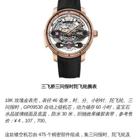
三飞桥三问报时陀飞轮腕表
18K 玫瑰金表壳，表径 46 毫米，时、分、小秒针、陀飞轮、三
问报时，GP09530 自动上链机芯，动力储存 60 小时，蓝宝石
水晶玻璃镜面及底盖，防水 30 米，织物效果橡胶表带，参考售
价：¥ 4，107，700。
这款镂空机芯由 475 个精密部件组成，集三问报时、陀飞轮及