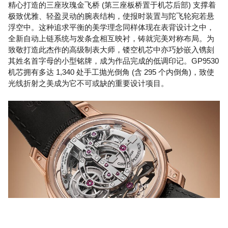
精心打造的三座玫瑰金飞桥 (第三座板桥置于机芯后部) 支撑着
极致优雅、轻盈灵动的腕表结构，使报时装置与陀飞轮宛若悬
浮空中。这种追求平衡的美学理念同样体现在表背设计之中，
全新自动上链系统与发条盒相互映衬，铸就完美对称布局。为
致敬打造此杰作的高级制表大师，镂空机芯中亦巧妙嵌入镌刻
其姓名首字母的小型铭牌，成为作品完成的低调印记。GP9530
机芯拥有多达 1,340 处手工抛光倒角 (含 295 个内倒角)，致使
光线折射之美成为它不可或缺的重要设计项目。