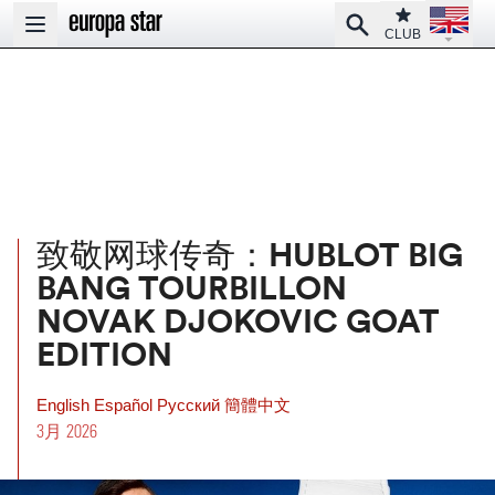
Open la
Club
Search
Open main menu
CLUB
致敬网球传奇：HUBLOT BIG
BANG TOURBILLON
NOVAK DJOKOVIC GOAT
EDITION
English
Español
Pусский
簡體中文
3月 2026