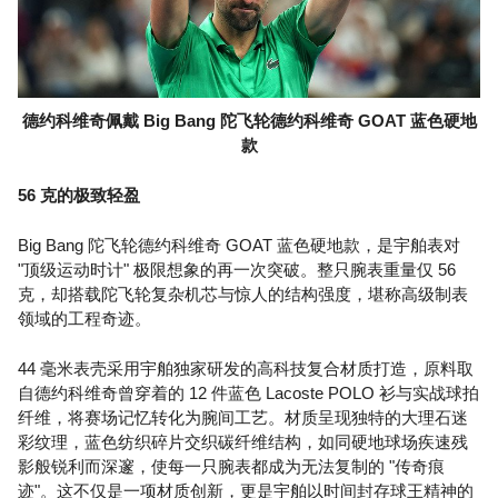
德约科维奇佩戴 Big Bang 陀飞轮德约科维奇 GOAT 蓝色硬地
款
56 克的极致轻盈
Big Bang 陀飞轮德约科维奇 GOAT 蓝色硬地款，是宇舶表对
"顶级运动时计" 极限想象的再一次突破。整只腕表重量仅 56
克，却搭载陀飞轮复杂机芯与惊人的结构强度，堪称高级制表
领域的工程奇迹。
44 毫米表壳采用宇舶独家研发的高科技复合材质打造，原料取
自德约科维奇曾穿着的 12 件蓝色 Lacoste POLO 衫与实战球拍
纤维，将赛场记忆转化为腕间工艺。材质呈现独特的大理石迷
彩纹理，蓝色纺织碎片交织碳纤维结构，如同硬地球场疾速残
影般锐利而深邃，使每一只腕表都成为无法复制的 "传奇痕
迹"。这不仅是一项材质创新，更是宇舶以时间封存球王精神的