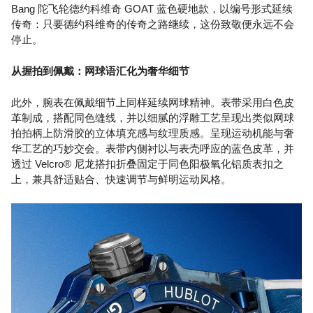
Bang 陀飞轮德约科维奇 GOAT 蓝色硬地款，以编号形式延续
传奇：只要德约科维奇的传奇之路继续，这份致敬便永远不会
停止。
从握拍到佩戴：网球语汇化为奢华细节
此外，腕表在佩戴细节上同样延续网球精神。表带采用白色皮
革制成，搭配同色缝线，并以细腻的浮雕工艺呈现出类似网球
拍拍柄上防滑胶的立体填充感与纹理质感。呈现运动机能与奢
华工艺的巧妙交会。表带内侧衬以与表壳呼应的蓝色皮革，并
透过 Velcro® 尼龙搭扣折叠固定于同色阳极氧化铝质表扣之
上，兼具舒适贴合、快速调节与鲜明运动风格。