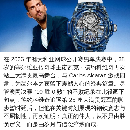
在 2026 年澳大利亚网球公开赛男单决赛中，38
岁的塞尔维亚传奇球王诺瓦克・德约科维奇再次
站上大满贯最高舞台，与 Carlos Alcaraz 激战四
盘，为墨尔本之夜留下震撼人心的经典篇章。尽
管澳网决赛 "10 胜 0 败" 的不败纪录在此役画下
句点，德约科维奇追逐第 25 座大满贯冠军的脚
步暂时延后，但他在关键时刻展现的钢铁意志与
不屈韧性，再次证明：真正的伟大，从不只由胜
负定义，而是由岁月与信念淬炼而成。