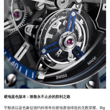
硬地蓝色版本：致敬永不止步的胜利之路
宇舶表以蓝色象征德约科维奇在硬地赛场缔造的无数荣耀。Big