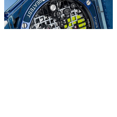
腕表搭载 MHUB6035 自动陀飞轮机芯，其最大亮点，是机芯夹
板以激光精密雕刻，化作仅 0.55 毫米厚的网球拍穿线结构。不
规则线距宛如比赛进行中的张力变化，将德约科维奇的球技转