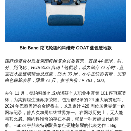
Big Bang 陀飞轮德约科维奇 GOAT 蓝色硬地款
碳纤维复合材质及聚酯纤维复合材质表壳，表径 44 毫米，时、
分、陀飞轮，HUB6035 自动上链机芯，动力储存 72 小时，蓝
宝石水晶玻璃镜面及底盖，防水 30 米，小牛皮快拆表带，另附
白色橡胶表带，限量 72 只，参考售价：¥ 781，000。
去年 11 月，德约科维奇成功斩获个人职业生涯第 101 座冠军奖
杯，为其辉煌生涯再添荣耀。包括创纪录的 24 座大满贯冠军、
2024 年巴黎奥运会金牌得主，以及累计 428 周位居世界第一的
网坛纪录，曾八次加冕年终世界第一。在网球历史上，无人能
与其比肩。德约科维奇的存在本身，就是一种跨越世代的标
准。Hublot 宇舶表特别聚焦象征硬地荣耀的代表之作：Big