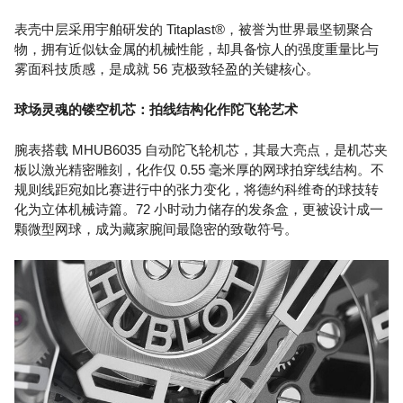
表壳中层采用宇舶研发的 Titaplast®，被誉为世界最坚韧聚合
物，拥有近似钛金属的机械性能，却具备惊人的强度重量比与
雾面科技质感，是成就 56 克极致轻盈的关键核心。
球场灵魂的镂空机芯：拍线结构化作陀飞轮艺术
腕表搭载 MHUB6035 自动陀飞轮机芯，其最大亮点，是机芯夹
板以激光精密雕刻，化作仅 0.55 毫米厚的网球拍穿线结构。不
规则线距宛如比赛进行中的张力变化，将德约科维奇的球技转
化为立体机械诗篇。72 小时动力储存的发条盒，更被设计成一
颗微型网球，成为藏家腕间最隐密的致敬符号。