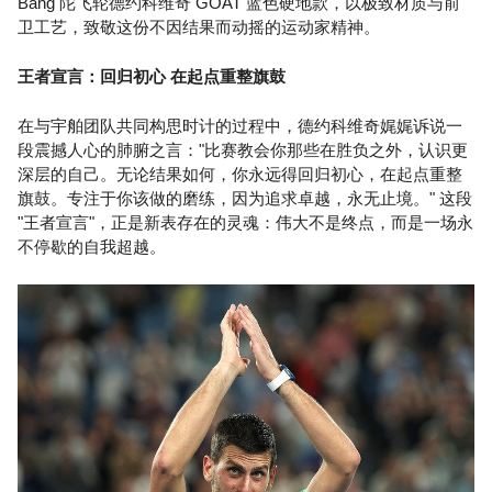
Bang 陀飞轮德约科维奇 GOAT 蓝色硬地款，以极致材质与前
卫工艺，致敬这份不因结果而动摇的运动家精神。
王者宣言：回归初心 在起点重整旗鼓
在与宇舶团队共同构思时计的过程中，德约科维奇娓娓诉说一
段震撼人心的肺腑之言："比赛教会你那些在胜负之外，认识更
深层的自己。无论结果如何，你永远得回归初心，在起点重整
旗鼓。专注于你该做的磨练，因为追求卓越，永无止境。" 这段
"王者宣言"，正是新表存在的灵魂：伟大不是终点，而是一场永
不停歇的自我超越。