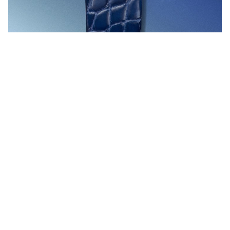
Tiffany Eternity Baguette 海水蓝宝腕表
18K 白金表壳镶嵌海水蓝宝及钻石，表径 36 毫米，表盘镶嵌
979 颗及 12 颗海水蓝宝，时、分，自动上链机芯，动力储存
38 小时，蓝宝石水晶玻璃镜面，鳄鱼皮表带。
Sixteen Stone 珍珠母贝腕表
Tiffany & Co. 持续探索传奇大师 Jean Schlumberger 的设计传
承，推出全新 Sixteen Stone 珍珠母贝腕表。新作将 18K 黄金
十字绣图案融入表盘旋转外环，全新演绎 Sixteen Stone 系列经
典元素。腕表采用 18K 白金表壳，镶嵌共计 433 颗钻石，总重
逾 3.8 克拉。Sixteen Stone 系列最初由 Tiffany & Co. 传奇设计
师尚．史隆伯杰 (Jean Schlumberger) 于 1959 年创作。其标志