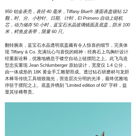
950 铂金表壳，表径 40 毫米，Tiffany Blue® 漆面表盘镶钻 12
颗，时、分、小秒针、日期、计时，El Primero 自动上链机
芯，动力储存 50 小时，蓝宝石水晶玻璃镜面及底盖，防水 100
米，鳄鱼皮表带，限量 60 只。
翻转腕表，蓝宝石水晶透明底盖藏有令人惊喜的细节，完美体
现 Tiffany & Co. 充满玩心与喜悦的精神：经典石上鸟胸针设计
经重新诠释，优雅地栖息于镂空自动上链摆陀之上。此飞鸟造
型忠实重现 Jean Schlumberger 原始设计，宽度仅 1.4 公分，
由一体成形的 18K 黄金手工雕塑而成。透过钻石研磨材与龙胆
木棒等传统工具细致抛光，营造层次分明的光泽，最终优雅地
停驻于摆陀之上。底盖并镌刻 "Limited edition of 60" 字样，益
显其珍稀尊贵。