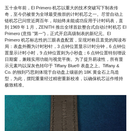
五十余年前，El Primero 机芯以重大的技术突破写下制表传
奇，至今仍被誉为全球最受推崇的计时机芯之一。尽管自动上
链机芯已问世近两百年，却始终未能成功应用于计时码表，直
到 1969 年 1 月，ZENITH 推出全球首款整合式自动计时机芯 El
Primero (意指 "第一")，正式开启高级制表的新纪元。El
Primero 机芯标志性的三眼表盘配置，呈现对称且直觉的阅读布
局：表盘外圈为计时秒针，3 点钟位置显示计时分钟，6 点钟位
置显示计时小时，9 点钟位置则为小秒盘；6 点钟位置特别增设
日期窗，兼顾实用功能与视觉平衡。为了提升易读性，所有显
示元素均以深灰色转印于 Tiffany Blue® 表盘之上。Tiffany &
Co. 的独到巧思则体现于自动盘上镶嵌的 18K 黄金石上鸟造
型，为此，摆陀重量经过精密重新校准，以确保机芯运作维持
极致精准。