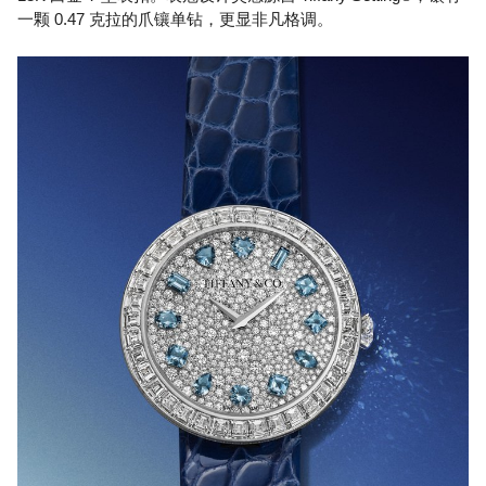
一颗 0.47 克拉的爪镶单钻，更显非凡格调。