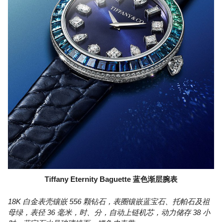
Tiffany Eternity Baguette 蓝色渐层腕表
18K 白金表壳镶嵌 556 颗钻石，表圈镶嵌蓝宝石、托帕石及祖
母绿，表径 36 毫米，时、分，自动上链机芯，动力储存 38 小