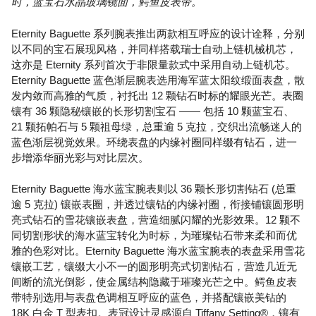
时，蓝宝石水晶玻璃镜面，鳄鱼皮表带。
Eternity Baguette 系列腕表推出两款相互呼应的设计诠释，分别
以不同的宝石展现风格，并同样搭载瑞士自动上链机械机芯，
这亦是 Eternity 系列首次于非限量款式中采用自动上链机芯。
Eternity Baguette 蓝色渐层腕表选用海军蓝太阳纹缎面表盘，散
发内敛而高雅的气质，衬托出 12 颗钻石时标的耀眼光芒。表圈
镶有 36 颗隐秘镶嵌的长形切割宝石 —— 包括 10 颗蓝宝石、
21 颗拓帕石与 5 颗祖母绿，总重逾 5 克拉，交织出流畅迷人的
蓝色渐层视觉效果。环绕表盘的内缘衬圈同样缀有钻石，进一
步增添华丽光彩与对比层次。
Eternity Baguette 海水蓝宝腕表则以 36 颗长形切割钻石 (总重
逾 5 克拉) 镶嵌表圈，并透过镶钻的内缘衬圈，衔接铺镶圆形明
亮式钻石的雪花镶嵌表盘，营造细腻闪耀的光影效果。12 颗不
同切割形状的海水蓝宝转化为时标，为璀璨钻石带来柔和而优
雅的色彩对比。Eternity Baguette 海水蓝宝腕表的表盘采用雪花
镶嵌工艺，镶缀大小不一的圆形明亮式切割钻石，营造几近无
间断的流光倒影，使金属结构隐藏于璀璨光芒之中。鳄鱼皮表
带特别选用与表盘色调相互呼应的蓝色，并搭配镶嵌美钻的
18K 白金 T 型表扣。表冠设计灵感源自 Tiffany Setting®，镶有