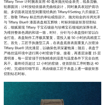
Tiffany Timer 计时腕表采用 40 毫米抛光铂金表壳，线条流畅、
轮廓圆润；计时按钮依循表壳曲线设计，同时兼具表冠护肩功
能。多切面表冠造型则重现经典的 Tiffany®Setting 六爪镶嵌工
艺，致敬 Tiffany 标志性的单钻戒指设计。抛光铂金的冷冽光泽
与 Tiffany Blue® 漆面表盘相互辉映；时标则镶嵌矩形切割钻
石，细腻展现 Tiffany 于宝石镶嵌与珍稀宝石领域的深厚传承。
为维持整体色调的和谐一致，时针、分针与小表盘指针皆以白
金打造。表盘制作工序极其繁复，需投入逾 50 小时的高精度工
艺。首先，工匠手执微型工具，在表盘底座表面重复八次喷涂
Tiffany Blue® 消光漆层，以确保色泽深邃饱满；随后，表盘于
严格控温环境中进行两小时窑烧干燥。接着，再逐层涂覆 15 层
透明漆，每一层皆须于控制精准的湿度与温度条件下完全自然
风干。最终经历超过 12 小时的窑烧，使首阶段工序时数达 40
小时。完成转印细节后，再由镶嵌工匠于表盘上逐一镶嵌矩形
切割钻石时标。