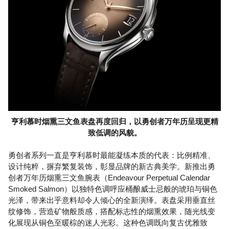
亨利慕时烟熏三文鱼表盘再度回归，以勇创者万年历呈现更精
致低调的风貌。
勇创者系列一直是亨利慕时最能凝练本质的代表：比例精准、
设计纯粹，摒弃繁复装饰，彰显品牌的新古典美学。新推出勇
创者万年历烟熏三文鱼腕表（Endeavour Perpetual Calendar
Smoked Salmon）以独特色调呼应桶酿威士忌般的琥珀与铜色
光泽，带来出乎意料却令人倾心的全新演绎。表盘采用垂直丝
纹修饰，营造矿物般质感，搭配标志性的烟熏效果，随光线变
化展现从铜色至暖棕的迷人光彩。这种色调既向复古优雅致