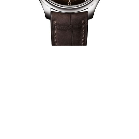
勇创者万年历烟熏三文鱼腕表
18k 白金表壳/表径 42 毫米/烟熏三文鱼面表盘/HMC 800 手动上
链自制机芯/动力储存 7 天/时、分、小秒针、大日历显示、月份
指示、动力储存指示、机芯侧闰年周期显示/鳄鱼皮表带/参考售
价：¥ 466，700。