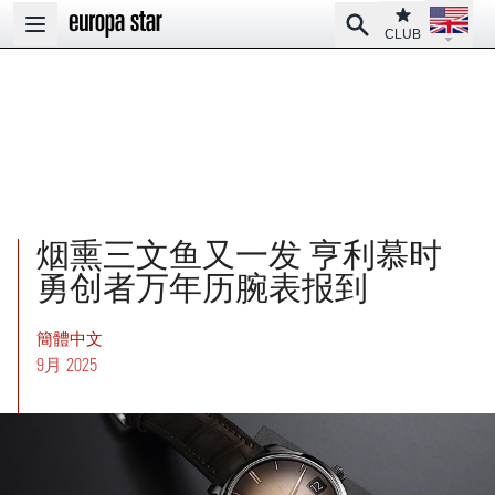
Open la
Club
Search
Open main menu
CLUB
烟熏三文鱼又一发 亨利慕时
勇创者万年历腕表报到
簡體中文
9月 2025