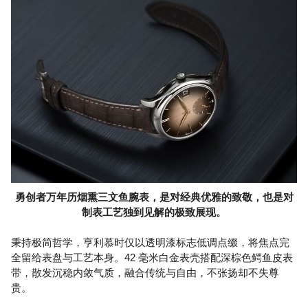
勇创者万年历烟熏三文鱼腕表，是对经典优雅的致敬，也是对
制表工艺独到见解的极致展现。
秉持极简哲学，亨利慕时仅以透明漆标志低调点缀，将焦点完
全留给表盘与工艺本身。42 毫米白金表壳搭配深棕色鳄鱼皮表
带，散发沉稳内敛气质，融合传统与自由，不张扬却不失尊
贵。