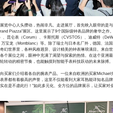
展览中心人头攒动，热闹非凡。走进展厅，首先映入眼帘的是与
d Brand Piazza”展区。这里展示了9个国际级钟表品牌的奢华
rcier）、昆仑表（Corum）、卡斯托斯（CVSTOS）、迪威特（DeW
din）、万宝龙（Montblanc）等。除了瑞士与日本名厂外，德国
奇幻世界里，各种风格迥异、设计精美的钟表琳琅满目。来自世
各个展位之间，眼神中充满了渴望与探索的热情。在这个亚洲最
轮转动的精密节奏，也能触摸到智能手表科技跃动的未来脉搏。
向买家们介绍着各自的腕表产品。一位来自欧洲的买家Michael
表界都有着极高的声誉，这里不仅能看到大家耳熟能详知名品牌
实在是不虚此行！”如此多元化、全方位的品牌展示，让买家对