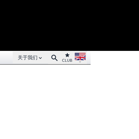
Open About menu
Open language menu
Club
Search
关于我们
CLUB