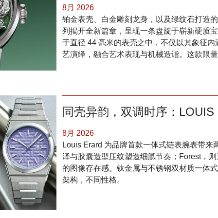
8月 2026
铂金表壳、白金雕刻龙身，以及绿纹石打造的基底：Arn
列揭开全新篇章，呈现一条盘旋于崭新硬质宝
于直径 44 毫米的表壳之中，不仅以其象征
艺演绎，融合艺术表现与机械造诣。这款限量 8
同壳异韵，双调时序：LOUIS E
8月 2026
Louis Erard 为品牌首款一体式链表腕表
泽与胶囊造型压纹塑造细腻节奏；Forest
的图像存在感。钛金属与不锈钢双材质一体式
架构，不同性格。