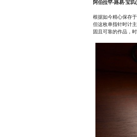
阿伯拉罕-路易·宝玑(A
根据如今精心保存于巴
但这枚单指针时计主
固且可靠的作品，时