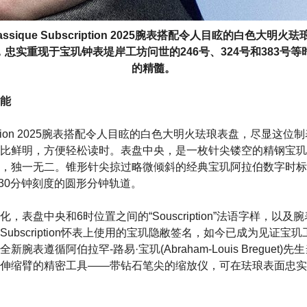
lassique Subscription 2025腕表搭配令人目眩的白色大明火珐
，忠实重现于宝玑钟表堤岸工坊问世的246号、324号和383号等
的精髓。
能
ubscription 2025腕表搭配令人目眩的白色大明火珐琅表盘，尽显
比鲜明，方便轻松读时。表盘中央，是一枚针尖镂空的精钢宝玑
，独一无二。锥形针尖掠过略微倾斜的经典宝玑阿拉伯数字时标
和30分钟刻度的圆形分钟轨道。
，表盘中央和6时位置之间的“Souscription”法语字样，以
ubscription怀表上使用的宝玑隐敝签名，如今已成为见证宝
腕表遵循阿伯拉罕-路易·宝玑(Abraham-Louis Breguet
伸缩臂的精密工具——带钻石笔尖的缩放仪，可在珐琅表面忠实