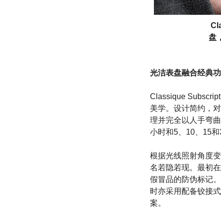
C
盘
光洁表盘融合经典功
Classique S
美学。设计简约，对
理并完全以人手弯曲
小时和5、10、15
根据光线照射角度变化
名若隐若现。最初在S
假冒品的防伪标记。全新
时亦采用配备铰接式
案。