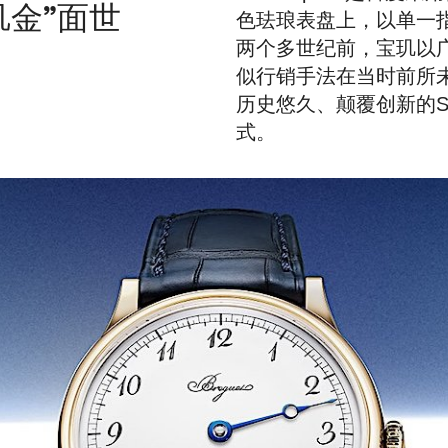
玑金”面世
色珐琅表盘上，以单一
两个多世纪前，宝玑以
似行销手法在当时前所
历史悠久、颠覆创新的Sub
式。