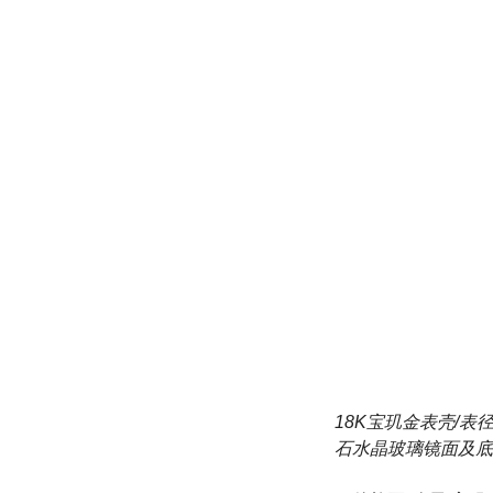
18K宝玑金表壳/表
石水晶玻璃镜面及底盖/