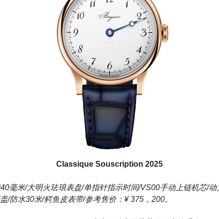
Classique Souscription 2025
径40毫米/大明火珐琅表盘/单指针指示时间/VS00手动上链机芯/动
防水30米/鳄鱼皮表带/参考售价：¥ 375，200。