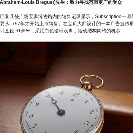
braham-Louis Breguet)先生：致力寻找范围更广的受众
黎凡登广场宝玑博物馆内的销售记录显示，Subscription一词
要从1797年才开始上市销售。在宝玑大师设计的一本广告宣传
计直径 61毫米，采用白色珐琅表盘，搭载结构简约的机芯。