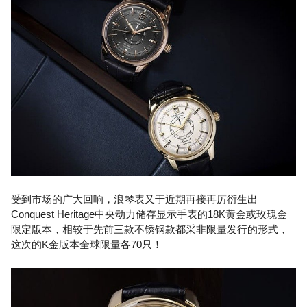
受到市场的广大回响，浪琴表又于近期再接再厉衍生出
Conquest Heritage中央动力储存显示手表的18K黄金或玫瑰金
限定版本，相较于先前三款不锈钢款都采非限量发行的形式，
这次的K金版本全球限量各70只！