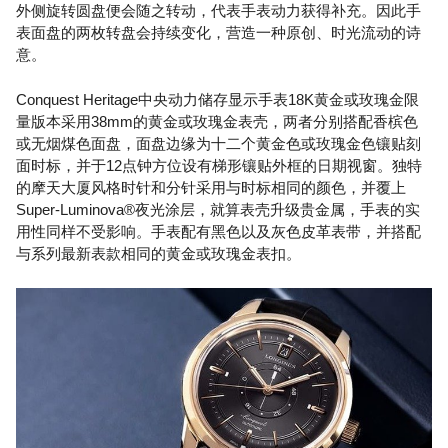
外侧旋转圆盘便会随之转动，代表手表动力获得补充。因此手
表面盘的两枚转盘会持续变化，营造一种原创、时光流动的诗
意。
Conquest Heritage中央动力储存显示手表18K黄金或玫瑰金限
量版本采用38mm的黄金或玫瑰金表壳，两者分别搭配香槟色
或无烟煤色面盘，面盘边缘为十二个黄金色或玫瑰金色镶贴刻
面时标，并于12点钟方位设有梯形镶贴外框的日期视窗。独特
的摩天大厦风格时针和分针采用与时标相同的颜色，并覆上
Super-Luminova®夜光涂层，就算表壳升级贵金属，手表的实
用性同样不受影响。手表配有黑色以及灰色皮革表带，并搭配
与系列最新表款相同的黄金或玫瑰金表扣。