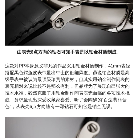
由表壳6点方向的钻石可知手表是以铂金材质制成。
这款对PP本身意义非凡的作品采用铂金材质制作，41mm表径
搭配黑色鳄鱼皮表带显出绅士的翩翩风度。虽说铂金材质是高
级手表中被认为最顶级珍贵的素材，但其实用铂金制作问表的
表壳相对来说比较不是那么有利，但品牌为了展现自己强大的
技术水准，毅然克服了用铂金制作问表表壳面临的各项技术挑
战，务求呈现出深受收藏家喜爱、听了会陶醉的“百达翡丽音
色”，从表壳6点方向镶有一颗钻石可知它是铂金无误。