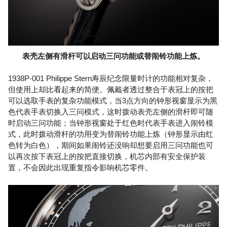
表壳左侧有滑杆可以启动三问功能或替闹铃功能上炼。
1938P-001 Philippe Stern寿辰纪念限量时计的功能相对复杂，
但使用上却比看起来的简便。佩戴者透过整合于表冠上的按把
可以选取手表的复杂功能模式，当3点方向的钟形视窗显示为黑
色代表手表切换入三问模式，这时拨动表壳左侧的滑杆即可随
时启动三问功能；当钟形视窗处于红色时代表手表进入闹铃模
式，此时拨动滑杆的功用变为替闹铃功能上炼（钟形显示由红
色转为白色），期间如果闹铃还没响却想要启用三问功能也可
以再次按下表冠上的按把直接切换，机芯内部有安全保护装
置，不会因此出现重复指令影响机芯零件。