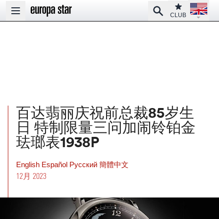
Open la
Club
Search
Open main menu
CLUB
百达翡丽庆祝前总裁85岁生
日 特制限量三问加闹铃铂金
珐瑯表1938P
English
Español
Pусский
簡體中文
12月 2023