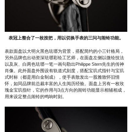
表冠上整合了一枚按把，用以切换手表的三问与闹铃功能。
表款面盘以大明火黑色珐瑯为背景，搭配简约的小三针格局，
另外品牌也出动资深珐瑯彩绘工艺师，在面盘左侧以微绘技法
以及灰、白两色珐瑯一笔一画勾勒出Philippe Stern先生的传神
肖像。此外面盘外围设有轨道式刻度，搭配宝玑式指针与宝玑
式时标（都是用白金制成），使手表散发出一股雅致怀旧情
怀，如同品牌前总裁丰富的人生阅历经验。面盘上另有一枚玫
瑰金宝玑指针，它的作用与3点方向的闹铃功能显示相辅相成，
用来设定整点闹铃的鸣响时刻。