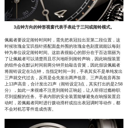
3点钟方向的钟形视窗代表手表处于三问或闹铃模式。
佩戴者要设定闹铃时间时，需先把表冠拉出至第二段位置，这
时候玫瑰金宝玑指针搭配面盘外围的玫瑰金色刻度就能以每刻
钟为单位设定闹铃时间。这款表很贴心的部分在于百达翡丽为
了让佩戴者可以清楚而且尽兴地听到闹铃声响，因此响报装置
的组件会在默认时间前两分钟开始敲击音簧，因此假设佩戴者
将闹铃设定在3点钟，当指定时间一到，手表其实不是单纯发出
三声就交代过去，反而是会先发出两声低音、三声高低音再加
上13声高音，合计发出21声（闹铃设定3点，其实打出的是2:58
分），如此一来很难不注意到闹铃正响起，让人听得过瘾称职
尽到提醒的任务。手表内部的安全装置能够避免在响报装置启
动时，若佩戴者同时进行拨动滑杆或拉出表冠调时等动作，都
不会对机芯零件造成伤害。