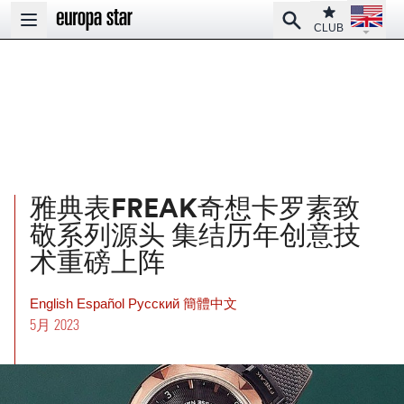
Open la
Club
Search
Open main menu
CLUB
雅典表FREAK奇想卡罗素致
敬系列源头 集结历年创意技
术重磅上阵
English
Español
Pусский
簡體中文
5月 2023