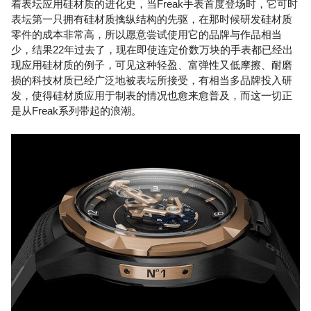
着表坛应用硅材质的进化史，当Freak手表首度登场时，它可时
表坛第一只拥有硅材质擒纵结构的先驱，在那时候研发硅材质
零件的成本非常高，所以愿意尝试使用它的品牌与作品相当
少，结果22年过去了，现在即使连定价数万块的手表都已经出
现应用硅材质的例子，可见这种轻盈、富弹性又低摩擦、耐磨
损的科技材质已经广泛地被表坛所接受，有相当多品牌投入研
发，使得硅材质应用于制表的情况也愈来愈普及，而这一切正
是从Freak系列带起的浪潮。