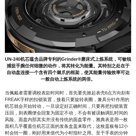
UN-240机芯蕴含品牌专利的Grinder®磨床式上炼系统，可敏锐
捕捉手腕任何细微的动作，将其转化为能量。其特别之处在于
自动盘连接一个含有四个棘爪的框架，使其能量传输效率可达
一般自动上炼系统的两倍。
当佩戴者需要调校表款时间时，首先要先掀起表壳6点方向刻有
FREAK字样的扣锁装置，接着只要旋转表圈，兼具分针作用的
机芯就会开始转动，一旦设定好正确时间，只要再把扣锁装置
压回，则表圈便会回复为固定不动，不会有被误触调乱时间的
风险。面盘内部其实并没有传统的面盘零件，雅典表是用一枚
面积几乎覆蓋住机芯正面的发条盒盖来取代，这枚盖板每12小
时会转一圈，刚好用来借代为小时指针之用。至于手表的分钟