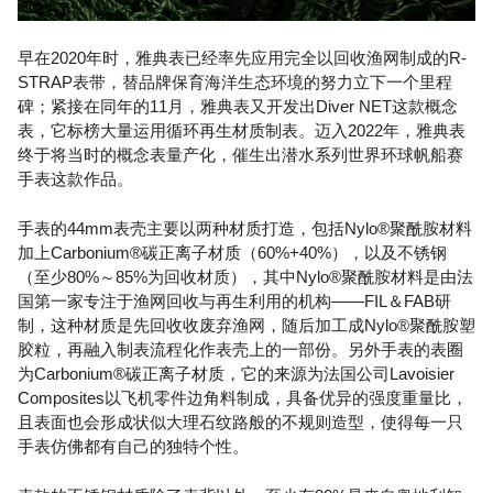
早在2020年时，雅典表已经率先应用完全以回收渔网制成的R-
STRAP表带，替品牌保育海洋生态环境的努力立下一个里程
碑；紧接在同年的11月，雅典表又开发出Diver NET这款概念
表，它标榜大量运用循环再生材质制表。迈入2022年，雅典表
终于将当时的概念表量产化，催生出潜水系列世界环球帆船赛
手表这款作品。
手表的44mm表壳主要以两种材质打造，包括Nylo®聚酰胺材料
加上Carbonium®碳正离子材质（60%+40%），以及不锈钢
（至少80%～85%为回收材质），其中Nylo®聚酰胺材料是由法
国第一家专注于渔网回收与再生利用的机构——FIL＆FAB研
制，这种材质是先回收收废弃渔网，随后加工成Nylo®聚酰胺塑
胶粒，再融入制表流程化作表壳上的一部份。另外手表的表圈
为Carbonium®碳正离子材质，它的来源为法国公司Lavoisier
Composites以飞机零件边角料制成，具备优异的强度重量比，
且表面也会形成状似大理石纹路般的不规则造型，使得每一只
手表仿佛都有自己的独特个性。