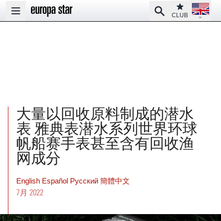
Open la
Club
Search
Open main menu
CLUB
大量以回收原料制成的潜水
表 雅典表潜水系列世界环球
帆船赛手表甚至含有回收渔
网成分
English
Español
Pусский
簡體中文
7月 2022