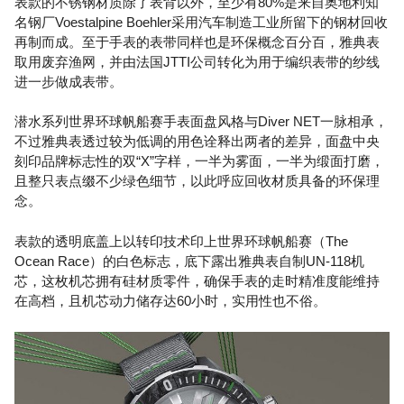
表款的不锈钢材质除了表背以外，至少有80%是来自奥地利知
名钢厂Voestalpine Boehler采用汽车制造工业所留下的钢材回收
再制而成。至于手表的表带同样也是环保概念百分百，雅典表
取用废弃渔网，并由法国JTTI公司转化为用于编织表带的纱线
进一步做成表带。
潜水系列世界环球帆船赛手表面盘风格与Diver NET一脉相承，
不过雅典表透过较为低调的用色诠释出两者的差异，面盘中央
刻印品牌标志性的双“X”字样，一半为雾面，一半为缎面打磨，
且整只表点缀不少绿色细节，以此呼应回收材质具备的环保理
念。
表款的透明底盖上以转印技术印上世界环球帆船赛（The
Ocean Race）的白色标志，底下露出雅典表自制UN-118机
芯，这枚机芯拥有硅材质零件，确保手表的走时精准度能维持
在高档，且机芯动力储存达60小时，实用性也不俗。