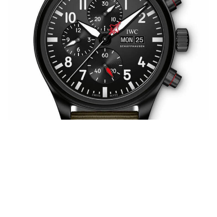
飞行员系列Top Gun海军空战部队计时码表”SFTI”特别版