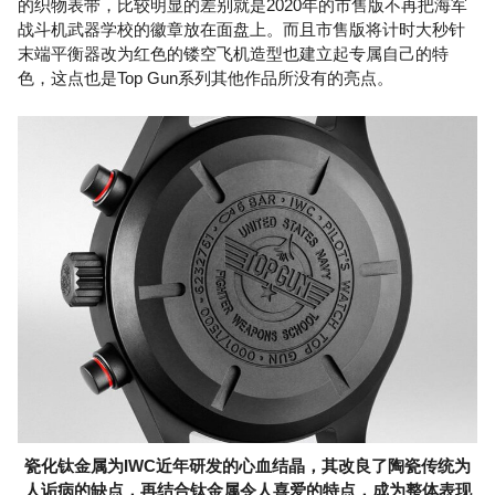
的织物表带，比较明显的差别就是2020年的市售版不再把海军
战斗机武器学校的徽章放在面盘上。而且市售版将计时大秒针
末端平衡器改为红色的镂空飞机造型也建立起专属自己的特
色，这点也是Top Gun系列其他作品所没有的亮点。
瓷化钛金属为IWC近年研发的心血结晶，其改良了陶瓷传统为
人诟病的缺点，再结合钛金属令人喜爱的特点，成为整体表现