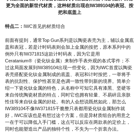
更为全面的新世代材质，这种材质出现在IW389104的表冠、按
把和底盖上
特点二：
IWC首见的材质结合
前面有提到，通常Top Gun系列是以陶瓷表壳为主，辅以金属底
盖和表冠，若是计时码表则会加上金属的按把，原本系列中的
例外只有IW371815这款计时码表，因为它是用
Ceratanium®（瓷化钛金属）来制作手表外观的各式零件；不
过这局面发展到IW389104出现一些变化，因为IWC首度以陶瓷
表壳搭配瓷化钛金属制成的底盖、表冠和计时按把，一举将手
表的抗刮性、保护性甚至是色调一致性带到新的境界。简单介
绍一下瓷化钛金属的特色，从名称中可知它具有漆黑、坚硬等
来自传统陶瓷材质的特点，同时它也拥有轻量、不易碎且亲肤
性佳等来自钛金属的好处。有的人会想说既然如此，那怎么
IW389104不像IW371815干脆整只表都用瓷化钛金属制作就
好，IWC应该也是有想过这个方案，但是异材质组合的用意之
一在于可以降低入手门槛，这点可以反应在两款表的定价上，
同时也能塑造出产品的独特个性，不失为一个折衷办法。