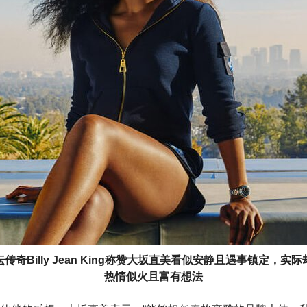
坛传奇Billy Jean King称赞大坂直美看似安静且遇事镇定，实际
热情似火且富有想法