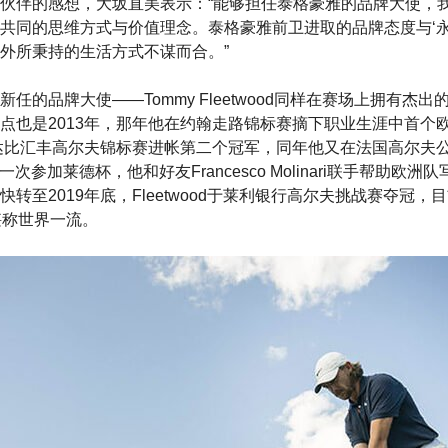
伙伴的感想，大坂直美表示：“能够担任泰格豪雅的品牌大使，
共同的思维方式与价值理念。泰格豪雅前卫进取的品牌态度与‘永
外所秉持的生活方式不谋而合。”
任的品牌大使——Tommy Fleetwood同样在赛场上拥有杰
点也是2013年，那年他在约翰走路锦标赛摘下职业生涯中首个
布达比汇丰高尔夫锦标赛进帐第二个冠军，同年他又在法国高尔夫
od第一次参加莱德杯，他和好友Francesco Molinari联手帮助
转至2019年底，Fleetwood于莱利银行高尔夫挑战赛夺冠
堪称世界一流。