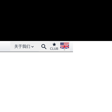
Open About menu
Open language menu
Club
Search
关于我们
CLUB