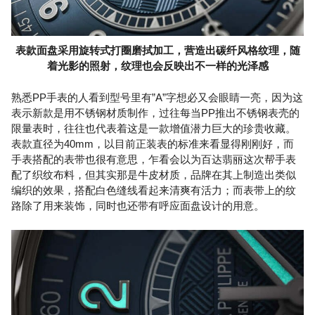
表款面盘采用旋转式打圈磨拭加工，营造出碳纤风格纹理，随
着光影的照射，纹理也会反映出不一样的光泽感
熟悉PP手表的人看到型号里有”A”字想必又会眼睛一亮，因为这
表示新款是用不锈钢材质制作，过往每当PP推出不锈钢表壳的
限量表时，往往也代表着这是一款增值潜力巨大的珍贵收藏。
表款直径为40mm，以目前正装表的标准来看显得刚刚好，而
手表搭配的表带也很有意思，乍看会以为百达翡丽这次帮手表
配了织纹布料，但其实那是牛皮材质，品牌在其上制造出类似
编织的效果，搭配白色缝线看起来清爽有活力；而表带上的纹
路除了用来装饰，同时也还带有呼应面盘设计的用意。