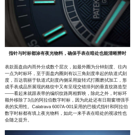
指针与时标都涂有夜光物料，确保手表在暗处也能清晰辨时
表款面盘由内而外分成数个层次，如最外圈为分钟刻度、往内
一点为时标环，至于面盘内圈则有以三角刻度串起的轨道式刻
度，百达翡丽于轨道式刻度内侧采用旋转式打圈磨拭加工，形
成手表成品所展现的格纹中又有呈现交错排列的垂直纹路造型
——看起来就跟表带的编织纹路两相辉映，除此之外，时标环
额外移除了3点的阿拉伯数字时标，因为此处还有日期窗增强手
表的实用性。Calatrava 6007A-001采用的巴顿式指针和阿拉伯
数字时标都有填上夜光物料，如此一来手表在暗处的视读性也
会随之提升。