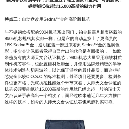
标榜能抵抗超过15,000高斯的磁力作用
特点三：
自动盘改用Sedna™金的高阶版机芯
与不锈钢款搭配的9904机芯系出同门，铂金超霸月相表搭载的
9905机芯规格其实都一样，但是它的自动盘换上了更高贵的
18K Sedna™金，透明底盖一翻过来看到Sedna™金的温润色
彩，多少会让佩戴者觉得自己付出的代价是有回报的，一如欧
米茄所有的大师天文台认证机芯，9905机芯大量采用非铁材质
制作机芯零件，也配置硅材质游丝，并使用品牌最精密的半导
体技术制造与切割游丝，以此保证游丝的最佳品质，而这些机
芯完全比较C.O.S.C.的标准检测，甚至项目还要更多、检测条
件也更严格，光就抗磁性能这个环节来看，大师天文台认证的
机芯必须要能抵抗15,000高斯的作用就已经比起一般的瑞士天
文台认证手表高出一个档次了，而经过欧米茄近几年大力推广
这样的技术，如今的大师天文台认证机芯也愈趋扎实可靠。