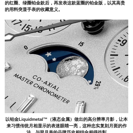
的红圈、绿圈铂金款后，再发表这款蓝圈的铂金版，以其高贵
的用料突显手表的收藏意义。
以铂金Liquidmetal™（液态金属）做出的高分辨率月影，让本
来习惯传统月相显示的表迷眼睛一亮，这种忠实复刻月斑的作
法，与登月表的品牌历史相结合相得益彰