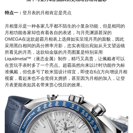
特点一：
登月表的月相肯定是亮点
月相显示是一种各家几乎都不陌生的小复杂功能，但是相同的
月相功能各家却也有着各自的表述，与月亮渊源甚深的
OMEGA在这款超霸月相表上选择如实呈现月亮的面貌，因此
采用黑白相间的高分辨率月影，忠实表现出宛如从天文望远镜
所看见的月亮，这款铂金版的月亮图案是特别采用
Liquidmetal™（液态金属）制作，精巧又高贵，让佩戴者可以
在赏玩手表时多了一个亮点。超霸虽然向来以计时功能作为标
准佩戴，但也多亏了欧米茄设计得宜，即使在6点方向增设月相
视窗，看起来也不会觉得太拥挤，甚至因为月相的加入，让登
月表更能表如其名带来赏心悦目的效果。