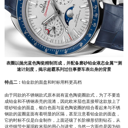
表圈以抛光蓝色陶瓷精制而成，并配备磨砂铂金液态金属™测
速计刻度，揭示超霸系列过往事赛车表出身的背景
特点二：
铂金款的面盘和时标用料更高档
由于同款的不锈钢款式原本就有蓝色陶瓷圈款式，为了不要造
成铂金和不锈钢表壳的混淆，因此欧米茄也直接帮这款放上了
喷砂铂金的面盘，银白色面与蓝色陶瓷圈的组合看起来与不锈
钢款的蓝圈蓝面有着明显的区隔，甚至注意看铂金款的面盘，
它的时标不仅是白金制作，上面还镶了长阶梯形切割钻石，从
这些细节中展现欧米茄的用心与讲究，当然一方面也是因为铂