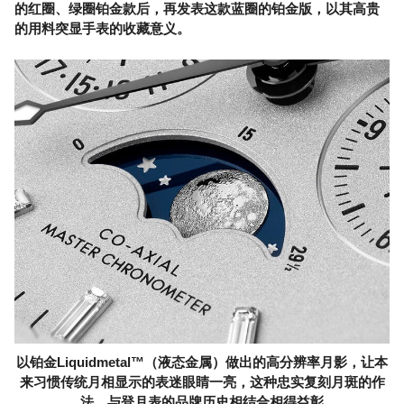
的红圈、绿圈铂金款后，再发表这款蓝圈的铂金版，以其高贵
的用料突显手表的收藏意义。
以铂金Liquidmetal™（液态金属）做出的高分辨率月影，让本
来习惯传统月相显示的表迷眼睛一亮，这种忠实复刻月斑的作
法，与登月表的品牌历史相结合相得益彰