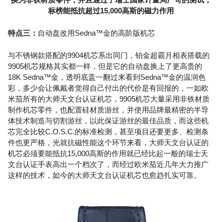
标榜能抵抗超过15,000高斯的磁力作用
特点三：
自动盘改用Sedna™金的高阶版机芯
与不锈钢款搭配的9904机芯系出同门，铂金超霸月相表搭载的
9905机芯规格其实都一样，但是它的自动盘换上了更高贵的
18K Sedna™金，透明底盖一翻过来看到Sedna™金的温润色
彩，多少会让佩戴者觉得自己付出的代价是有回报的，一如欧
米茄所有的大师天文台认证机芯，9905机芯大量采用非铁材质
制作机芯零件，也配置硅材质游丝，并使用品牌最精密的半导
体技术制造与切割游丝，以此保证游丝的最佳品质，而这些机
芯完全比较C.O.S.C.的标准检测，甚至项目还要更多、检测条
件也更严格，光就抗磁性能这个环节来看，大师天文台认证的
机芯必须要能抵抗15,000高斯的作用就已经比起一般的瑞士天
文台认证手表高出一个档次了，而经过欧米茄近几年大力推广
这样的技术，如今的大师天文台认证机芯也愈趋扎实可靠。