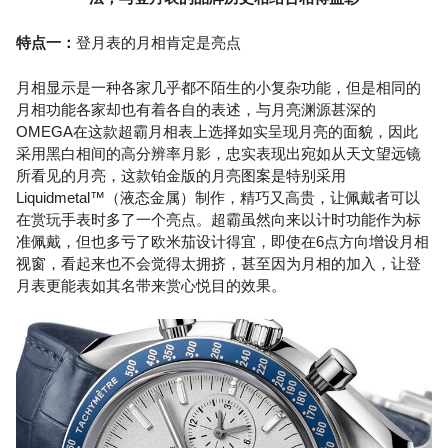
特点一：
登月表的月相肯定是亮点
月相显示是一种各家几乎都不陌生的小复杂功能，但是相同的
月相功能各家却也有着各自的表述，与月亮渊源甚深的
OMEGA在这款超霸月相表上选择如实呈现月亮的面貌，因此
采用黑白相间的高分辨率月影，忠实表现出宛如从天文望远镜
所看见的月亮，这款铂金版的月亮图案是特别采用
Liquidmetal™（液态金属）制作，精巧又高贵，让佩戴者可以
在赏玩手表时多了一个亮点。超霸虽然向来以计时功能作为标
准佩戴，但也多亏了欧米茄设计得宜，即使在6点方向增设月相
视窗，看起来也不会觉得太拥挤，甚至因为月相的加入，让登
月表更能表如其名带来赏心悦目的效果。