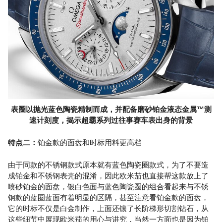
表圈以抛光蓝色陶瓷精制而成，并配备磨砂铂金液态金属™测
速计刻度，揭示超霸系列过往事赛车表出身的背景
特点二：
铂金款的面盘和时标用料更高档
由于同款的不锈钢款式原本就有蓝色陶瓷圈款式，为了不要造
成铂金和不锈钢表壳的混淆，因此欧米茄也直接帮这款放上了
喷砂铂金的面盘，银白色面与蓝色陶瓷圈的组合看起来与不锈
钢款的蓝圈蓝面有着明显的区隔，甚至注意看铂金款的面盘，
它的时标不仅是白金制作，上面还镶了长阶梯形切割钻石，从
这些细节中展现欧米茄的用心与讲究，当然一方面也是因为铂