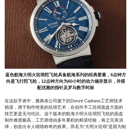
蓝色航海大明火珐琅陀飞轮具备航海系列的经典要素，6点钟方
向是飞行陀飞轮，12点钟方向为60小时的动力储存显示，并搭
配优雅的指针及罗马数字时标
在这款手表中，雅典表公司旗下的Donzé Cadrans工艺师技术
精湛，擅于制作绝美的珐琅艺术，在创作手工珐琅面盘方面的
技艺更是无与伦比。这个版本的航海大明火珐琅陀飞轮的面盘
制作难度极高，工艺师借由多年累积的精湛经验，将之完美演
绎，创造出令人啧啧称奇的效果。而名为“大明火珐琅”是因为制