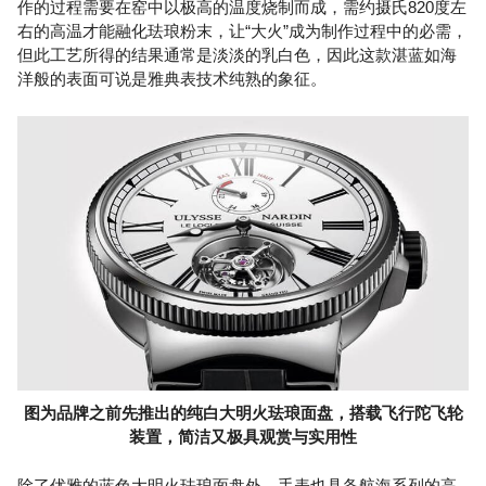
作的过程需要在窑中以极高的温度烧制而成，需约摄氏820度左
右的高温才能融化珐琅粉末，让“大火”成为制作过程中的必需，
但此工艺所得的结果通常是淡淡的乳白色，因此这款湛蓝如海
洋般的表面可说是雅典表技术纯熟的象征。
图为品牌之前先推出的纯白大明火珐琅面盘，搭载飞行陀飞轮
装置，简洁又极具观赏与实用性
除了优雅的蓝色大明火珐琅面盘外，手表也具备航海系列的高