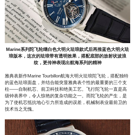
Marine系列陀飞轮继白色大明火珐琅款式后再推蓝色大明火珐
琅版本，这次的珐琅带有透明效果，搭配底部的放射状波浪
纹，更传神表现出航海系列的精神
雅典表新作Marine Tourbillon航海大明火珐琅陀飞轮，搭配独特
的蓝色珐琅面盘，并结合能突显雅典表个性的最重要的三个支
柱——自制机芯、前卫科技和绝美工艺。飞行陀飞轮一直是高
级钟表界中，令人惊艳的复杂功能之一。而陀飞轮的产生，是
为了使机芯抵抗地心引力所造成的误差，机械制表业最前卫的
技术当之无愧。