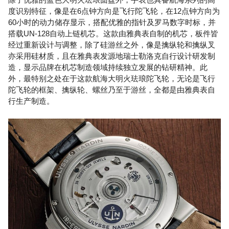
度识别特征，像是在6点钟方向是飞行陀飞轮，在12点钟方向为
60小时的动力储存显示，搭配优雅的指针及罗马数字时标，并
搭载UN-128自动上链机芯。这款由雅典表自制的机芯，板件皆
经过重新设计与调整，除了硅游丝之外，像是擒纵轮和擒纵叉
亦采用硅材质，且在雅典表发源地瑞士勒洛克自行设计研发制
造，显示品牌在机芯制造领域持续独立发展的钻研精神。此
外，最特别之处在于这款航海大明火珐琅陀飞轮，无论是飞行
陀飞轮的框架、擒纵轮、螺丝乃至于游丝，全都是由雅典表自
行生产制造。