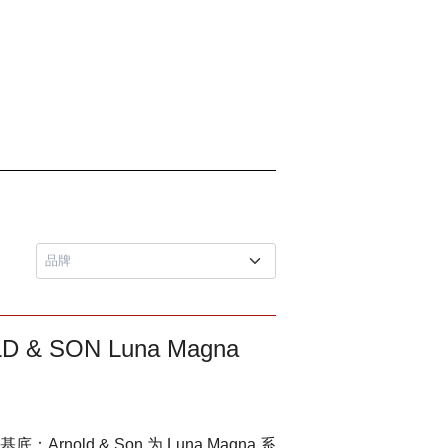
 SON Luna Magna
old & Son 为 Luna Magna 系