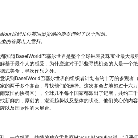
el Balfour找到几位英国做贸易的朋友询问了这个问题。
几位的答案出人意料。
都知道BaselWorld巴塞尔世界是整个全球钟表及珠宝业最大
解基于最个人的感受，为什麽这对于那些寻找机会的人是一个绝
德式美食，寻欢作乐之外。
意识到BaselWorld巴塞尔世界的组织者计划有约十万的参观
家的两千多个参台，寻找他们的选择。这次参会占地超过十六万
闹繁忙的快餐区），全球几乎每个国家都派出了记者，共约三千
找新鲜的，原创的，潮流趋势以及整体的状态。他们关心的内容
牌以及国际性的大展台。
。一位精明，热情的独立零售商Marcus Margulies说：“几