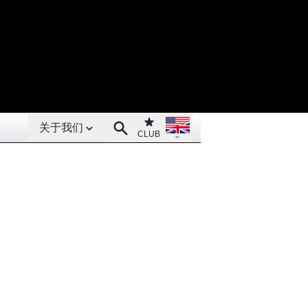
Open About menu
Open language menu
Club
Search
关于我们
CLUB