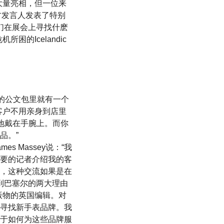
大量亮相，但一位来
d）的官方发言人发表了特别
他们在展会上寻找什麽
的Icelandic
t设计的公文包里就有一个
客户不用亲身到店里
正地戴在手腕上。而你
品。”
es Massey说：“我
要的记者介绍我的客
，这种交流如果是在
来到巴塞尔的两大理由
版物的英国编辑。对
寻找新手表品牌。我
于如何为这些品牌服