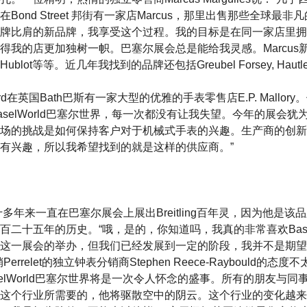
Bond Street 邦街有一家店Marcus，那里出售那些全球最
牌比肩的新品牌，我享受这个过程。我的目标是在同一家店里拥
得我的店更加独树一帜。巴塞尔展会总是能给我灵感。Marcus
ot等等。近几年我找到的品牌还包括Greubel Forsey, Hautlen
r Woerd在英国Bath巴斯有一家大型的优雅的手表零售店E.P. Mallo
aselWorld巴塞尔世界，每一次都没有让我失望。今年的展会
场的挑战是如何保持客户对于机械式手表的兴趣。生产商的创新
有兴趣，所以我希望找到的就是这样的供应商。”
sÉe二十多年来一直在巴塞尔展会上展出Breitling百年灵，因为他
二十五年的历史。“哦，是的，你知道吗，我真的非常喜欢Basel
这一展会的举办，但我们已经发展到一定的阶段，我并不是期望
rrelet的独立钟表分销商Stephen Reece-Raybould的态
selWorld巴塞尔世界将是一次令人怀念的盛事。所有的朋友与
这个行业所需要的，他将驱散空中的阴云。这个行业的变化越来