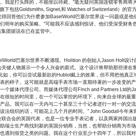
。我是打头阵的，不能坐以待毙。”毫无疑问英国连锁零售商将
包括Goldsmiths, Signet,和 Watches of Switzerlan
得回答他们为什麽参加BaselWorld巴塞尔世界这一问题或是
明年的购买策略。”可能我不应该感到惊讶。他们受深受财务危机所困
，该集团据说在已在监管中。
World巴塞尔世界不断涌现。Holition 的创始人Jason Hol
为关键人物展示一个令人兴奋的新式。这个设计将帮助那些潜在
。比如，你可以尝试最新款的Hublot戴上的效果，但不用把他真
表的样子。这可能就是高端手表市场一直期待著的一步改变的产
体代理公司。而媒体代理公司Finch and Partners Ltd的Jam
在很短的时间里，在一个可以掌控的环境下，向来自全球的最重
产品。我可以在一天内与二十甚至三十个记者进行一对一的交流
法组织的话，可能花上几个月的时间。” John Goodall今年
业联合会的英国代表，也是一位专业手表记者，以及两家跨国出
助瑞士生产商找到新的英国分销商，当然，也帮助分销商为市场
也遇到假货之类的问题。我在这个行业至少十四年了，所以我对