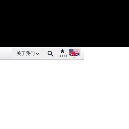
Open About menu
Open language menu
Club
Search
关于我们
CLUB