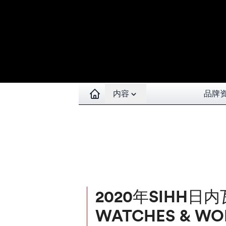
Open contents menu
内容
品牌
2020年SIHH日
WATCHES & WO