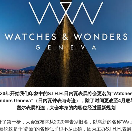
020年开始我们印象中的S.I.H.H.日内瓦表展将会更名为”Watches
onders Geneva”（日内瓦钟表与奇迹），除了时间更改至4月底
塞尔表展相连，大会本身的内容也经过重新规划
先开了第一枪，大会宣布将从2020年告别旧名，以崭新的名称”Watches
发，要说这是个“崭新”的名称似乎也不尽正确，因为主办S.I.H.H.表