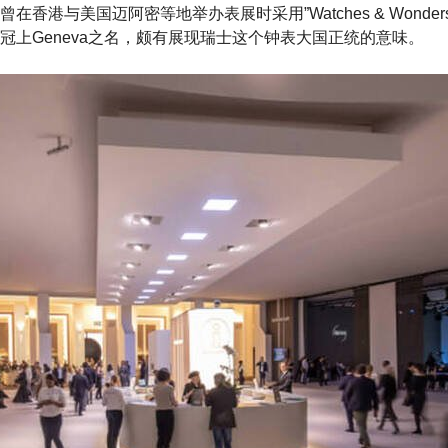
在香港与美国迈阿密等地举办表展时采用”Watches & Wonde
冠上Geneva之名，颇有展现瑞士这个钟表大国正统的意味。