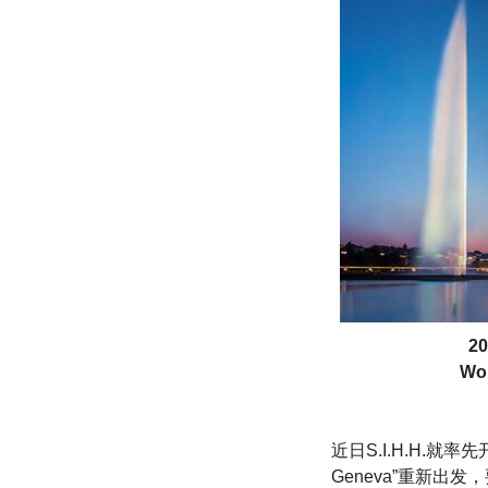
2
W
近日S.I.H.H.就率
Geneva”重新出