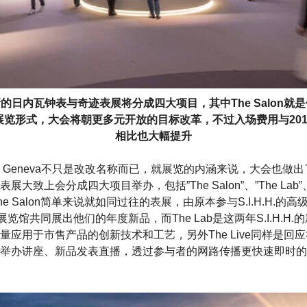
的日内瓦钟表与奇迹表展将分成四大项目，其中The Salon就
展览形式，大会将朝更多元开放的目标改革，不过入场费用与201
相比也大幅提升
onders Geneva不只是改改名称而已，就展览的内涵来说，大会也
致上会分成四大项目举办，包括”The Salon”、”The Lab”、”T
y”等。The Salon简单来说就如同过往的表展，由原本参与S.I.H.H
o展览馆共同展出他们的年度新品，而The Lab是这两年S.I.H.H
量应用于市售产品的创新技术和工艺，另外The Live同样是回
举办讲座、新品发表直播，透过参与者的网路传播更快速即时的