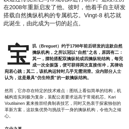
在2008年重新启发了他。彼时，他着手自主研发
搭载自然擒纵机构的专属机芯。Vingt-8 机芯就
此诞生，由此成为一切的起点。
宝
玑（Breguet）约于1798年前后研发的这款自然
擒纵机构，之所以冠以“自然”之名，原因有二：
其一，摆轮搭配双擒纵轮或四擒纵轮结构，每完
成一次全振荡，便可获得两次直接传冲，其律动
宛若心跳；其二，该机构运转时几乎无需润滑。业内部分人士
认为，这是最具“仿生特质”的一款擒纵结构。
然而，它亦存在特定的技术难点：图纸上看似简单的结构，机
械构造实则极为复杂，装配公差要求远高于常规机芯。Kari
Voutilainen 素来推崇经典制表技艺，同时又热衷于探索独创的
革新方案，这款集优势与挑战于一身的擒纵机构，令他为之倾
心。
立业之基