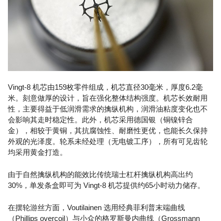
Vingt-8 机芯由159枚零件组成，机芯直径30毫米，厚度6.2毫
米。刻意做厚的设计，旨在强化整体结构强度。机芯长效耐用
性，主要得益于低润滑需求的擒纵机构，润滑油粘度变化也不
会影响其走时稳定性。此外，机芯采用德国银（铜镍锌合
金），相较于黄铜，其抗腐蚀性、耐磨性更优，也能长久保持
外观的光泽度。轮系未经处理（无电镀工序），所有可见齿轮
均采用黄金打造。
由于自然擒纵机构的能效比传统瑞士杠杆擒纵机构高出约
30%，单发条盒即可为 Vingt-8 机芯提供约65小时动力储存。
在摆轮游丝方面，Voutilainen 选用经典菲利普末端曲线
（Phillips overcoil）与小众的格罗斯曼内曲线（Grossmann