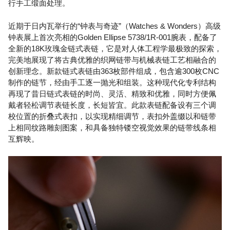
行手工缎面处理。
近期于日内瓦举行的“钟表与奇迹”（Watches & Wonders）高级
钟表展上首次亮相的Golden Ellipse 5738/1R-001腕表，配备了
全新的18K玫瑰金链式表链，它是对人体工程学最极致的探索，
完美地展现了将古典优雅的织网链带与机械表链工艺相融合的
创新理念。新款链式表链由363枚部件组成，包含逾300枚CNC
制作的链节，经由手工逐一抛光和组装。这种现代化专利结构
再现了昔日链式表链的时尚、灵活、精致和优雅，同时方便佩
戴者轻松调节表链长度，长短皆宜。此款表链配备设有三个调
校位置的折叠式表扣，以实现精细调节，表扣外盖缀以和链带
上相同纹路雕刻图案，和具备独特镂空视觉效果的链带线条相
互辉映。