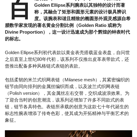
百
Golden Ellipse系列腕表以其独特的设计而著
称，其融合了矩形和圆形元素的设计极具辨识
度。该腕表和谐且精致的椭圆形外观灵感源自希
腊数学家发现的著名黄金分割比例（Golden Ratio 或称为
Divine Proportion），这一设计迅速成为那个辉煌的钟表时代
的标志。
Golden Ellipse系列初代表款以黄金表壳搭载蓝金表盘，自问世
之后直至上世纪80年代初，该系列不仅推出皮革表带款式，还
曾推出配备多种风格链式表链的表款。
包括柔韧的米兰式织网表链（Milanese mesh）, 其紧密编织的
链节由同向排列的金属丝编织而成，以及波兰式织网表链
（Polish version），其金属丝左右交替，交织成波浪效果。为
了迎合当时的创意潮流，该系列还增加了许多不同款式的表
链，链节各具特色。表链所承载的创意为这款七十年代诞生的
标志性腕表增添了传奇色彩，使其成为开拓精神与平衡艺术的
象征。