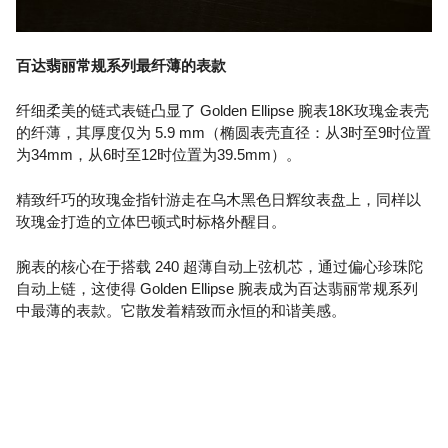
百达翡丽常规系列最纤薄的表款
纤细柔美的链式表链凸显了 Golden Ellipse 腕表18K玫瑰金表壳
的纤薄，其厚度仅为 5.9 mm（椭圆表壳直径：从3时至9时位置
为34mm，从6时至12时位置为39.5mm）。
精致纤巧的玫瑰金指针游走在乌木黑色日辉纹表盘上，同样以
玫瑰金打造的立体巴顿式时标格外醒目。
腕表的核心在于搭载 240 超薄自动上弦机芯，通过偏心珍珠陀
自动上链，这使得 Golden Ellipse 腕表成为百达翡丽常规系列
中最薄的表款。它散发着精致而永恒的和谐美感。