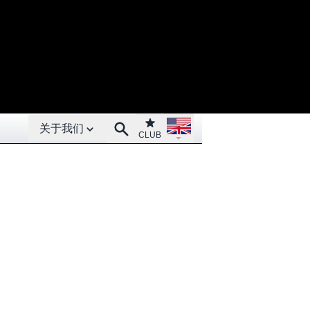
Open About menu
Open language menu
Club
Search
关于我们
CLUB