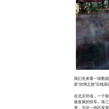
我们先来看一组数据
新“丝绸之路”沿线国
在北京邻省，一个新
速发展的快车。珠三
资，为这一地区发展