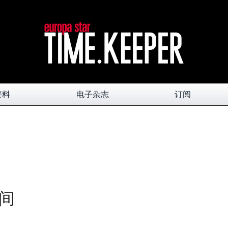
资料
电子杂志
订阅
间