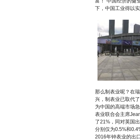
富！”中国经济的健
下，中国工业得以实
那么制表业呢？在瑞
兴，制表业已取代了机床
为中国的高端市场急
表业联合会主席Jea
了21%，同对英国
分别仅为0.5%和
2016年钟表业的出