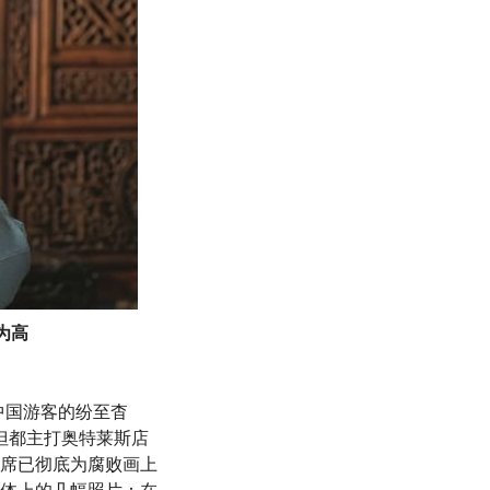
作为高
中国游客的纷至杳
但都主打奥特莱斯店
席已彻底为腐败画上