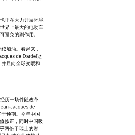
也正在大力开展环境
世界上最大的电动车
可避免的副作用。
继续加油。看起来，
s de Dardel这
，并且向全球变暖和
经历一场伴随改革
acques de
好于预期。今年中国
高值修正，同时中国吸
几乎两倍于瑞士的财