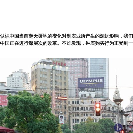
认识中国当前翻天覆地的变化对制表业所产生的深远影响，我们
中国正在进行深层次的改革。不难发现，钟表购买行为正受到一