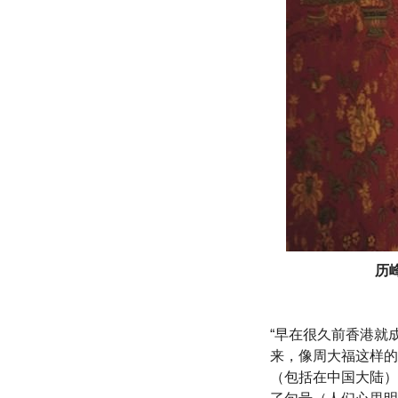
历峰
“早在很久前香港就
来，像周大福这样的
（包括在中国大陆）