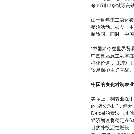
修10到12条城际高
由于近年来二氧化碳
整治活动。如今，中
制造国。同时，中国
“中国如今在世界贸
中国更愿意主动掌握自己
样评价道，“未来中
贸易保护主义宣战。
中国的变化对制表业
实际上，制表业在中
的“增长危机”，但无
Dardel的看法
经济增速将稳定在6
引的外投还在增长…