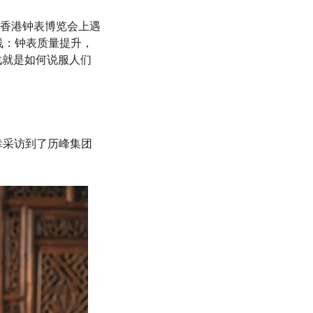
香港钟表博览会上遇
浅：钟表质量提升，
战就是如何说服人们
幸采访到了历峰集团