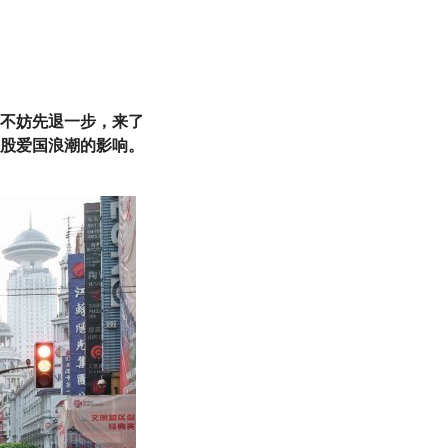
不妨先退一步，来了
股爱国浪潮的影响。