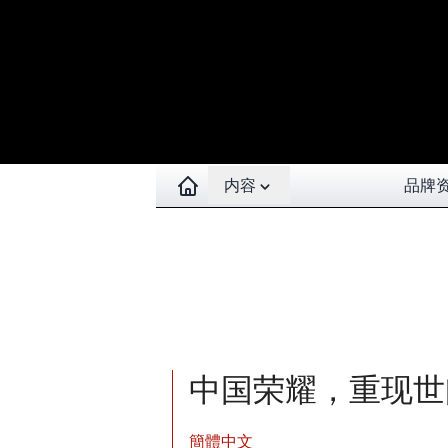
Open contents menu
内容
品牌
中国荣耀，重现世
簡體中文