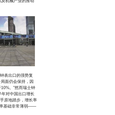
以及机械产业的推动
钟表出口的强势复
“这一局面仍会保持，因
10%。”然而瑞士钟
“上半年对中国出口增长
几乎原地踏步，增长率
长率基础非常薄弱——