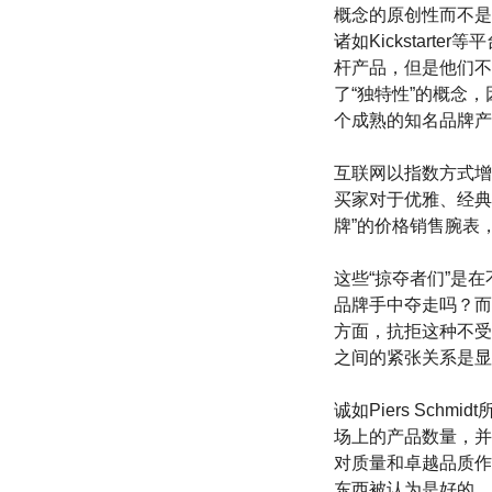
概念的原创性而不是
诸如Kickstar
杆产品，但是他们不
了“独特性”的概念
个成熟的知名品牌产
互联网以指数方式增
买家对于优雅、经典
牌”的价格销售腕表
这些“掠夺者们”是
品牌手中夺走吗？而
方面，抗拒这种不受
之间的紧张关系是显
诚如Piers Sc
场上的产品数量，并
对质量和卓越品质作
东西被认为是好的、