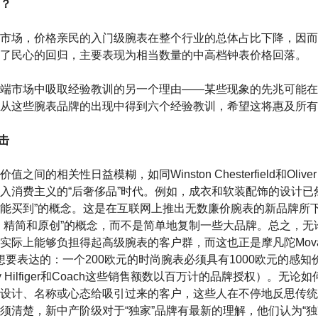
？
市场，价格亲民的入门级腕表在整个行业的总体占比下降，因而
了民心的回归，主要表现为相当数量的中高档钟表价格回落。
端市场中吸取经验教训的另一个理由——某些现象的先兆可能在
从这些腕表品牌的出现中得到六个经验教训，希望这将惠及所有
击
间的相关性日益模糊，如同Winston Chesterfield和Oliver 
入消费主义的“后奢侈品”时代。例如，成衣和软装配饰的设计已
能买到”的概念。这是在互联网上推出无数廉价腕表的新品牌所
、精简和原创”的概念，而不是简单地复制一些大品牌。总之，无
实际上能够负担得起高级腕表的客户群，而这也正是摩凡陀Mova
erlot所想要表达的：一个200欧元的时尚腕表必须具有1000欧元的
ommy Hilfiger和Coach这些销售额数以百万计的品牌授权）。
设计、名称或心态给吸引过来的客户，这些人在不停地反思传统
须清楚，新中产阶级对于“独家”品牌有最新的理解，他们认为“独