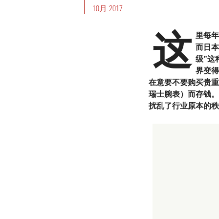
10月 2017
这
里每年
而日本
级”这
界变得
在意要不要购买贵重
瑞士腕表）而存钱。
扰乱了行业原本的秩