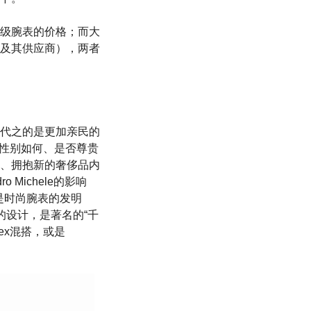
级腕表的价格；而大
及其供应商），两者
代之的是更加亲民的
龄性别如何、是否尊贵
、拥抱新的奢侈品内
Michele的影响
i是时尚腕表的发明
的设计，是著名的“千
ex混搭，或是