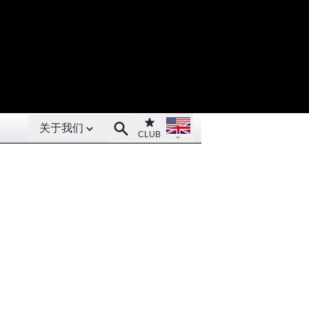
Open About menu
Open language menu
Club
Search
关于我们
CLUB