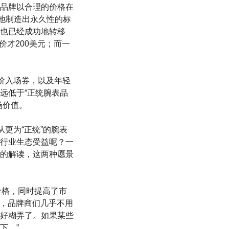
品牌以合理的价格在
功地制造出永久性的标
也已经成功地转移
价才200美元；而一
价入场券，以及年轻
远低于“正统腕表品
场价值。
更为“正统”的腕表
行业生态受益呢？一
的解读，这两种愿景
级价格，同时提高了市
了，品牌商们几乎不用
好糊弄了。如果某些
下。”