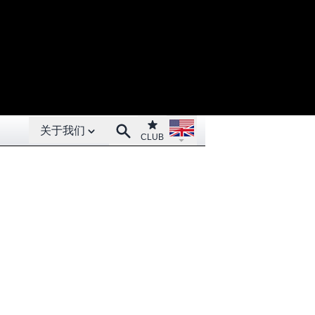
Open About menu
Open language menu
Club
Search
关于我们
CLUB