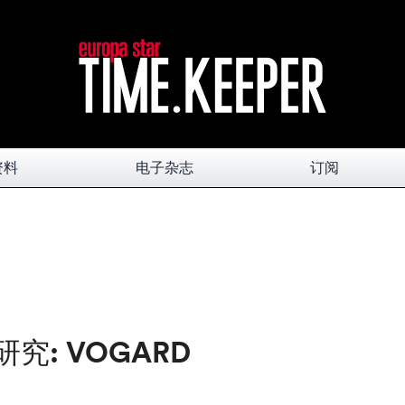
资料
电子杂志
订阅
究: VOGARD