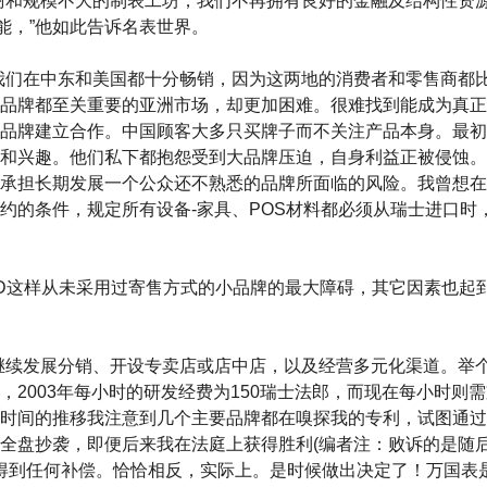
商和规模不大的制表工坊，我们不再拥有良好的金融及结构性资
的潜能，”他如此告诉名表世界。
我们在中东和美国都十分畅销，因为这两地的消费者和零售商都
品牌都至关重要的亚洲市场，却更加困难。很难找到能成为真正
品牌建立合作。中国顾客大多只买牌子而不关注产品本身。最初，
和兴趣。他们私下都抱怨受到大品牌压迫，自身利益正被侵蚀。
承担长期发展一个公众还不熟悉的品牌所面临的风险。我曾想在
约的条件，规定所有设备-家具、POS材料都必须从瑞士进口时
RD这样从未采用过寄售方式的小品牌的最大障碍，其它因素也起
继续发展分销、开设专卖店或店中店，以及经营多元化渠道。举
，2003年每小时的研发经费为150瑞士法郎，而现在每小时则需
时间的推移我注意到几个主要品牌都在嗅探我的专利，试图通过
全盘抄袭，即便后来我在法庭上获得胜利(编者注：败诉的是随
，我并未得到任何补偿。恰恰相反，实际上。是时候做出决定了！万国