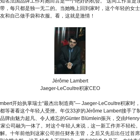
知名法国品牌工作对她而言是一个绝好的机会。“这间工作室是顶
带，每只都是独一无二的。当她晚上回到家时，这个年轻的女士
友和自己做手袋和衣服。看，这就是激情！
Jérôme Lambert
Jaeger-LeCoultre积家CEO
 Lambert开始执掌瑞士“最杰出制造商”— Jaeger-LeCoultre
等著看这个年轻人受挫。年仅33岁的Jérôme Lambert接手
魅力超凡、令人难忘的Günter Blümlein振兴，交由Henry-Jo
这家公司融为一体了。对这个年轻人来说，这一新工作并不轻松
解。十年前他到这家公司担任财务主管，之后又先后出任过首席