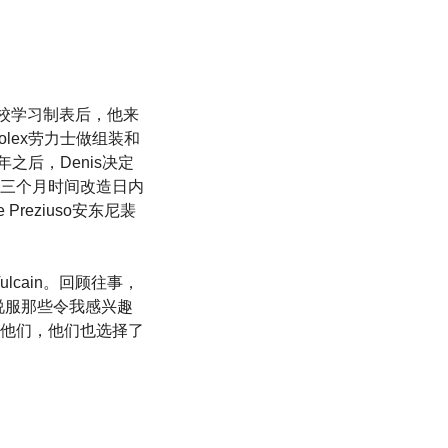
术学校学习制表后，他来
Rolex劳力士做组装和
年之后，Denis决定
三个月时间改造日内
e Preziuso安东尼裴
和Vulcain。回顾往事，
说服那些令我感兴趣
他们，他们也选择了