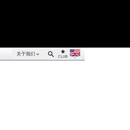
Open About menu
Open language menu
Club
Search
关于我们
CLUB