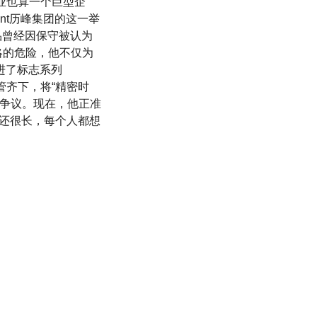
钟表业也算一个巨型企
nt历峰集团的这一举
产品曾经因保守被认为
策略的危险，他不仅为
进了标志系列
双管齐下，将“精密时
了争议。现在，他正准
路还很长，每个人都想