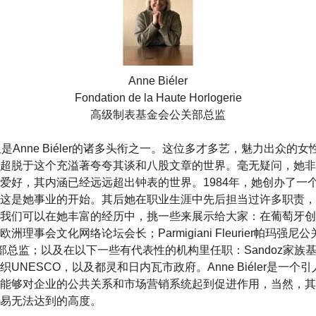
Anne Biéler
Fondation de la Haute Horlogerie
高级制表基金会公关部总监
是Anne Biéler的诸多头衔之一。这位多才多艺，魅力出众的
超脱于这个充溢著夸夸其谈和八股文章的世界。毫无疑问，她非
爱好，其内涵已经远远超出钟表的世界。1984年，她创办了一
这是她事业的开始。其后她在职业生涯中先后担当过许多职责，
我们可以在她丰富的经历中，挑一些来展示给大家：在葡萄牙创
理事会文化网络论坛会长；Parmigiani Fleurier帕玛强尼公关
柏公关部总监；以及在以下一些有代表性的机构里任职：Sandoz家
UNESCO，以及都灵和日内瓦市政府。Anne Biéler是一
能够对企业的公共关系和市场营销系统起到促进作用，当然，其
易无法达到的高度。