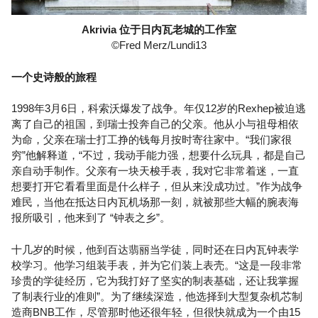
Akrivia 位于日内瓦老城的工作室
©Fred Merz/Lundi13
一个史诗般的旅程
1998年3月6日，科索沃爆发了战争。年仅12岁的Rexhep被迫逃
离了自己的祖国，到瑞士投奔自己的父亲。他从小与祖母相依
为命，父亲在瑞士打工挣的钱每月按时寄往家中。“我们家很
穷”他解释道，“不过，我动手能力强，想要什么玩具，都是自己
亲自动手制作。父亲有一块天梭手表，我对它非常着迷，一直
想要打开它看看里面是什么样子，但从来没成功过。”作为战争
难民，当他在抵达日内瓦机场那一刻，就被那些大幅的腕表海
报所吸引，他来到了 “钟表之乡”。
十几岁的时候，他到百达翡丽当学徒，同时还在日内瓦钟表学
校学习。他学习组装手表，并为它们装上表壳。“这是一段非常
珍贵的学徒经历，它为我打好了坚实的制表基础，还让我掌握
了制表行业的准则”。为了继续深造，他选择到大型复杂机芯制
造商BNB工作，尽管那时他还很年轻，但很快就成为一个由15