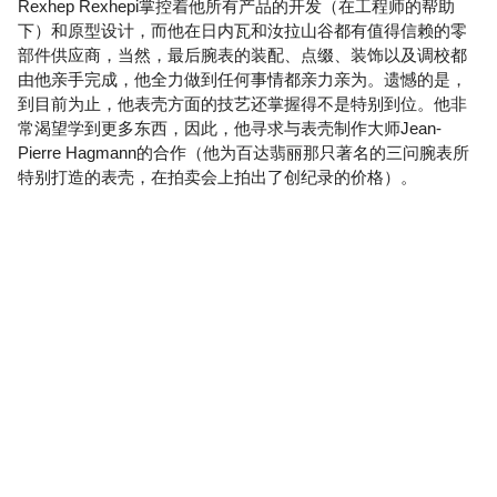
Rexhep Rexhepi掌控着他所有产品的开发（在工程师的帮助
下）和原型设计，而他在日内瓦和汝拉山谷都有值得信赖的零
部件供应商，当然，最后腕表的装配、点缀、装饰以及调校都
由他亲手完成，他全力做到任何事情都亲力亲为。遗憾的是，
到目前为止，他表壳方面的技艺还掌握得不是特别到位。他非
常渴望学到更多东西，因此，他寻求与表壳制作大师Jean-
Pierre Hagmann的合作（他为百达翡丽那只著名的三问腕表所
特别打造的表壳，在拍卖会上拍出了创纪录的价格）。
Jean-Pierre盘踞在街道对面的那间工作室，负责锉削、锯切、
车削和铣削。“他把我对制表技艺的理解推到了全新的高度。想
要学习新的技艺，就需要主动积极的态度，只有这样，传承才
会香火不断。知识和技艺都是人类宝贵的财富，在分享中，它
才会变得有意义。”。