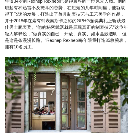
年仅34岁的Rexhep Rexhepi已是钟表界的一位风云人物。他的
崛起有种迅雷不及掩耳的态势，在短短的几年时间里，他就取
得了飞速的发展，打造出了兼具制表技艺与工艺美学的作品，
并于2018年在素有钟表奥斯卡之称的GPHG颁奖典礼上斩获最
佳男士腕表奖。“他的秘密武器就是展现真正的制表技艺”这位年
轻人解释说，“做真实的自己，开放、真实、如水晶般透明，但
是这是条漫漫长路。”Rexhep Rexhepi每年限量打造35枚腕表，
拥有10名员工。