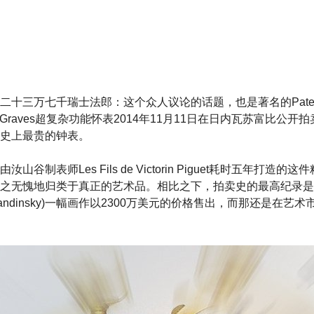
二十三万七千瑞士法郎：这个众人议论的话题，也是著名的Patek P
ry Graves超复杂功能怀表2014年11月11日在日内瓦苏富比公
史上最贵的钟表。
谷制表师Les Fils de Victorin Piguet耗时五年打造
之无愧地归类于真正的艺术品。相比之下，拍卖史的最高纪录是
y Kandinsky)一幅画作以2300万美元的价格售出，而那还是在