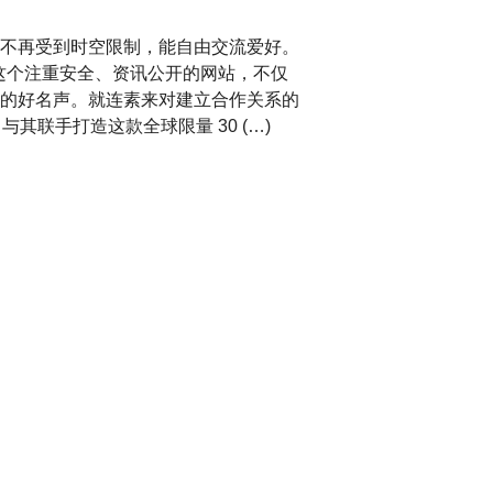
不再受到时空限制，能自由交流爱好。
，而这个注重安全、资讯公开的网站，不仅
的好名声。就连素来对建立合作关系的
与其联手打造这款全球限量 30 (…)
周年 Carillon
Parmigiani Fleurier）今年
杰作系列”（Objets d’Art）
表。其创作灵感来自工坊在 2000 年修复的一枚