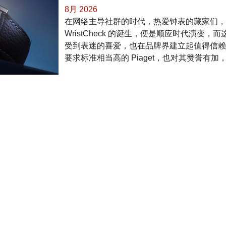
8月 2026
在网络主导社群的时代，热爱钟表的藏家们，
WristCheck 的诞生，便是顺应时代演变
受到表迷的喜爱，也在品牌界建立起值得信赖
要求标准相当高的 Piaget，也对其赞誉有加，
三旬鸣韵，音绘时光：帕玛强尼三十
Tourbillon 钟乐陀飞轮腕表
8月 2026
一段清脆悠扬的乐声，源自三十年岁月淬炼。帕玛强尼（
恰逢创立三十周年，特别推出仅限量制作五枚的 “艺术
Carillon Tourbillon 钟乐报时陀飞轮腕
19 世纪古董怀表，依托 (…)