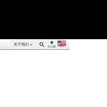
Open About menu
Open language menu
Club
Search
关于我们
CLUB