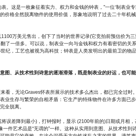
的表。这是一枚象征着实力、权力和金钱的钟表，”一位‘制表业专
的价格全然脱离物件的使用价值，形象地说明了过去二十年机械
曾以1100万美元售出，创下了当时的世界记录(它竞拍前预估价为
格翻了一倍多。可以说，制表业一向与金钱和权力有着密切的关
5世纪，工艺也被视为高科技；钟表是人类发明出的最前卫的物
意图、从技术性到诗意的逐渐滑落，既是制表业的好运，也可能
度来看，无论Graves怀表所展示的技术多么杰出，都已完全过时
表业生存与繁荣的自相矛盾：它生产的特殊物件在许多方面已步
完全脱离。
将误差降到最小)，打钟报时，显示 (2100年前的)日期或月相
就像一件艺术品是“无谓的”一样。这种从实用到意图、从技术性到
可能是它的衰败。在这个深受无方向性迷乱之害的世界，滴答声