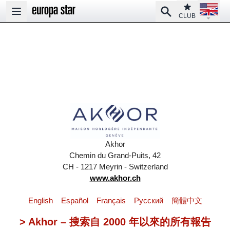
Open la
Club
Search
Open main menu
CLUB
Akhor
Chemin du Grand-Puits, 42
CH - 1217 Meyrin - Switzerland
www.akhor.ch
English
Español
Français
Pусский
簡體中文
> Akhor – 搜索自 2000 年以來的所有報告