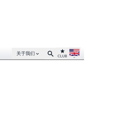
Open About menu
Open language menu
Club
Search
关于我们
CLUB