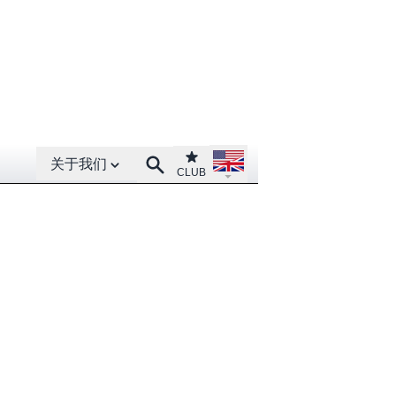
Open About menu
Open language menu
Club
Search
关于我们
CLUB