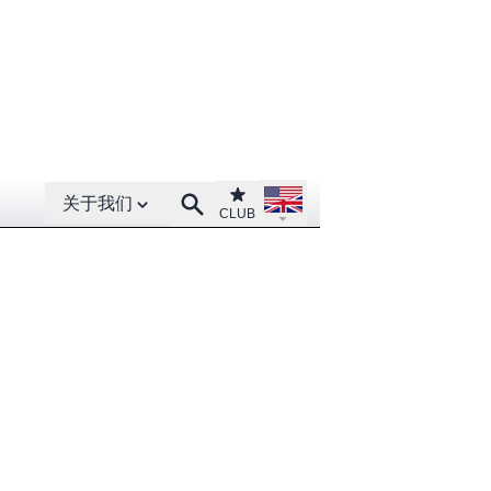
Open About menu
Open language menu
Club
Search
关于我们
CLUB