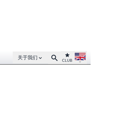
Open About menu
Open language menu
Club
Search
关于我们
CLUB