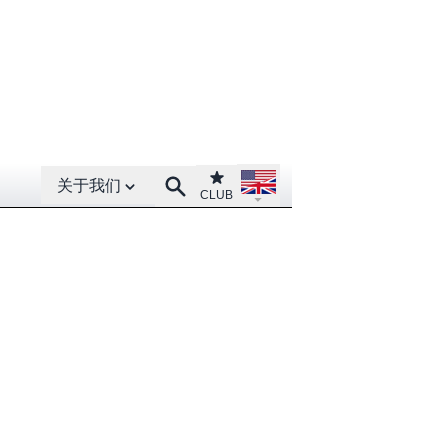
Open About menu
Open language menu
Club
Search
关于我们
CLUB