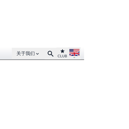
Open About menu
Open language menu
Club
Search
关于我们
CLUB