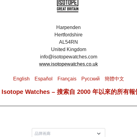
Harpenden
Hertfordshire
AL54RN
United Kingdom
info@isotopewatches.com
www.isotopewatches.co.uk
English
Español
Français
Pусский
簡體中文
 Isotope Watches – 搜索自 2000 年以來的所有