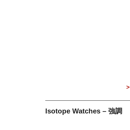
>
Isotope Watches – 強調