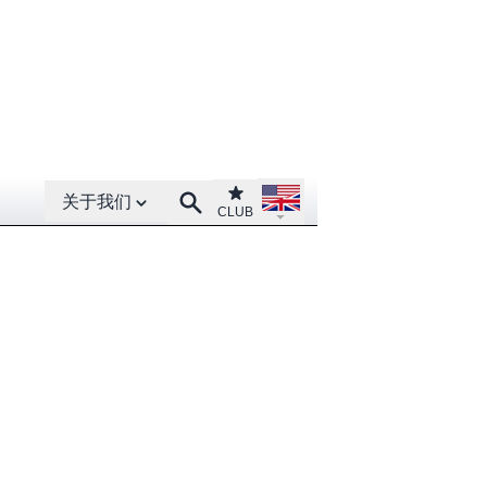
Open About menu
Open language menu
Club
Search
关于我们
CLUB