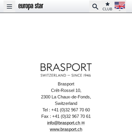
Open la
Club
Search
Open main menu
CLUB
Brasport
Crêt-Rossel 10,
2300 La Chaux-de-Fonds,
Switzerland
Tel : +41 (0)32 967 70 60
Fax : +41 (0)32 967 70 61
info@brasport.ch
www.brasport.ch