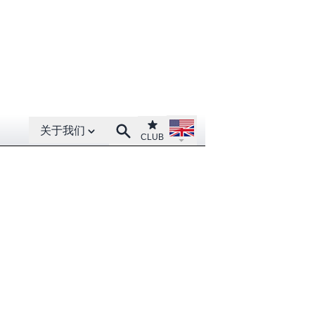
Open About menu
Open language menu
Club
Search
关于我们
CLUB