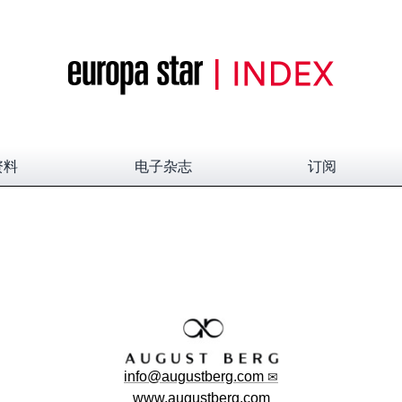
资料
电子杂志
订阅
info@augustberg.com
www.augustberg.com