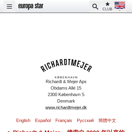
Open la
Club
Search
Open main menu
CLUB
Richardt & Mejer Aps
Obdams Allé 15
2300 København S
Denmark
www.richardtmejer.dk
English
Español
Français
Pусский
簡體中文