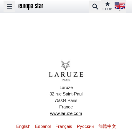
Open la
Club
Search
Open main menu
CLUB
Laruze
32 rue Saint-Paul
75004 Paris
France
www.laruze.com
English
Español
Français
Pусский
簡體中文