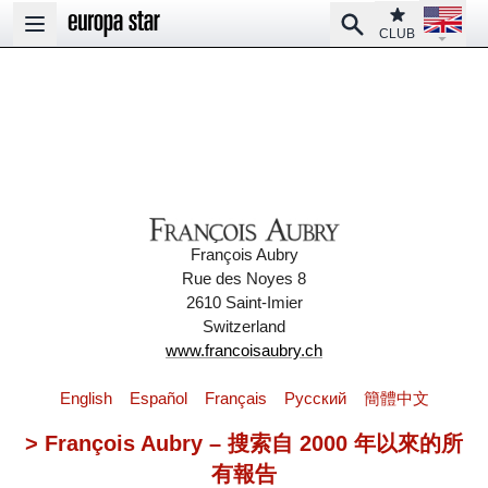
Open la
Club
Search
Open main menu
CLUB
François Aubry
Rue des Noyes 8
2610 Saint-Imier
Switzerland
www.francoisaubry.ch
English
Español
Français
Pусский
簡體中文
> François Aubry – 搜索自 2000 年以來的所
有報告