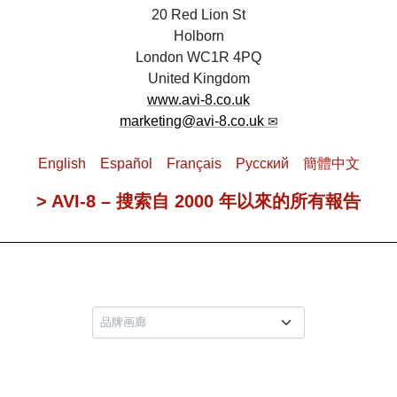
20 Red Lion St
Holborn
London WC1R 4PQ
United Kingdom
www.avi-8.co.uk
marketing@avi-8.co.uk
English
Español
Français
Pусский
簡體中文
> AVI-8 – 搜索自 2000 年以來的所有報告