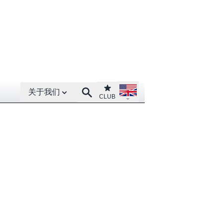
Open About menu
Open language menu
Club
Search
关于我们
CLUB