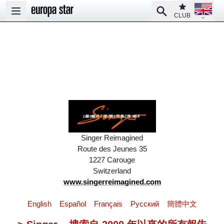
Open la
Club
Search
Open main menu
CLUB
Singer Reimagined
Route des Jeunes 35
1227 Carouge
Switzerland
www.singerreimagined.com
English
Español
Français
Pусский
簡體中文