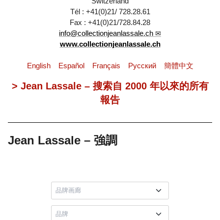
Switzerland
Tél : +41(0)21/ 728.28.61
Fax : +41(0)21/728.84.28
info@collectionjeanlassale.ch
www.collectionjeanlassale.ch
English
Español
Français
Pусский
簡體中文
> Jean Lassale – 搜索自 2000 年以來的所有
報告
Jean Lassale – 強調