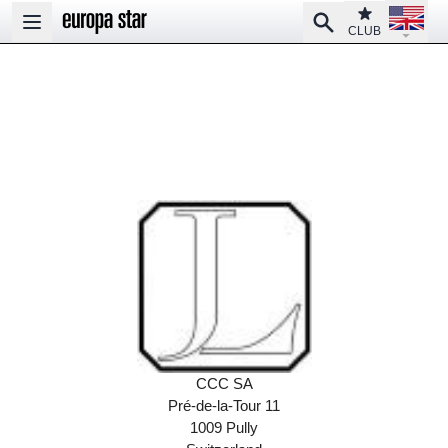
Open la
Club
Search
Open main menu
CLUB
CCC SA
Pré-de-la-Tour 11
1009 Pully