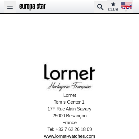
Open la
Club
Search
Open main menu
CLUB
Lornet
Temis Center 1,
17F Rue Alain Savary
25000 Besançon
France
Tel: +33 7 62 26 18 09
www.lornet-watches.com